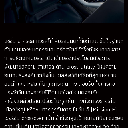
มิชชั่น อี ครอส ทัวริสโม่ คือรถยนต์ที่ถือกำเนิดขึ้นในฐานะ
ตัวแทนของยนตกรรมสปอร์ตสไตล์ทัวริ่งทั้งหมดของสาย
การผลิตจากปอร์เช่ เติมเต็มอรรถประโยชน์ด้วยการ
พัฒนาขีดความ สามารถ ด้าน cross-utility ให้มีความ
อเนกประสงค์มากยิ่งขึ้น: ผลลัพธ์ที่ได้คือที่สุดแห่งยาน
ยนต์ที่เหมาะสม กับทุกการเดินทาง ตอบรับทั้งภารกิจ
ประจำวันและการใช้ชีวิตแนวโลดโผนผจญภัย
คล่องแคล่วปราดเปรียวในทุกเส้นทางทั้งการจราจรใน
เมืองใหญ่ หรือหนทางทุรกันดาร มิชชั่น อี (Mission E)
เวอร์ชั่น crossover เน้นเข้าถึงกลุ่มเป้าหมายที่นิยมชมชอบ
ความตื่นเต้น เร้าใจจากกิจกรรมและกีฬากลางแจ้ง ด้วย