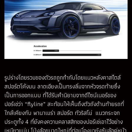
รูปร่างโดยรวมของตัวรถถูกกำกับโดยแนวหลังคาสไตล์
สปอร์ตโค้งมน ลาดเอียงเป็นทรงลิ่มจากหัวจรดท้ายซึ่ง
เป็นการออกแบบ ที่ได้รับคำนิยามจากดีไซน์เนอร์ของ
ปอร์เช่ว่า “flyline” สะท้อนให้เห็นถึงตัวถังด้านท้ายรถที่
ใกล้เคียงกับ พานาเมร่า สปอร์ต ทัวริสโม่ แนวกระจก
ประตูทั้ง 4 ที่ยังคงความคลาสสิกของปอร์เช่เอาไว้อย่าง
เหนียวแน่น โป่งล้อขนาดใหญ่ที่ต่อเนื่องมายังซุ้มล้อคู่หน้า