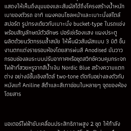
แสดงให้เห็นถึงมุมมองและสัมผัสได้ถึงโครงสร้างน้ำหนัก
เบาของตัวรถ อาทิ แผงคอนโซลหน้าและเบาะนั่งสไตล์
สปอร์ต รูปทรงเดียวกับเบาะนั่ง bucket-type ในรถแข่ง
พร้อมสัญลักษณ์ตัวอักษร ปอร์เช่เรืองแสง แผงประตู
ผลิตด้วยนวัตกรรมล้ำสมัย ให้พื้นผิวสัมผัสแบบ 3 มิติ ชิ้น
งานตกแต่งรายรอบห้องโดยสารพ่นสี Anodised มันวาว
กรอบช่องลมระบบปรับอากาศหรือชุดสวิทช์ควบคุมกระจก
ไฟฟ้าที่สวยหรูจากสีน้ำเงิน Nordic Blue สร้างความแตก
ต่าง อย่างมีชั้นเชิงสไตล์ two-tone ตัดกันอย่างลงตัวกับ
หนังแท้ Aniline สีดำและสีเทาอ่อนในหลายๆ จุดของห้อง
โดยสาร
มอเตอร์ไฟฟ้าขับเคลื่อนประสิทธิภาพสูง 2 ชุด ให้กำลัง