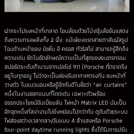
ฝากระโปรงหน้าที่เทลาด โอบล้อมด้วยโป่งซุ้มล้ออันแสดง
ถึงความทรงพลังทั้ง 2 ฝั่ง: แม้เพียงแรกสายตาสัมผัสรูป
โฉมด้านหน้าของ มิชชั่น อี ครอส ทัวริสโม่ สามารถรู้สึกถึง
ความเด่น ชัดในอัตลักษณ์ความเป็นที่สุดของยนตรกรรม
สปอร์ตระดับตำนานจากปอร์เช่ 911 (Porsche ที่ตราตรึง
อยู่ในทุกอณู ไม่ว่าจะเป็นช่องรับอากาศตรงกัน ชนหน้าที่
วางตัว ในแนวนอนหรือรู้จักกันดีในชื่อว่า “air curtains”
หนึ่งในงานออกแบบที่โดดเด่น เฉพาะตัวพร้อม
อรรถประโยชน์อันเปี่ยมล้น ไฟหน้า Matrix LED นับเป็น
อีกจุดหนึ่งที่สง่างามไม่ยิ่งหย่อนไปกว่ากัน ดุดันด้วยระบบ
ไฟส่องสว่างเวลากลางวันแบบ 4 ลำแสงหรือ Porsche
four-point daytime running lights ซึ่งได้รับการปรับ