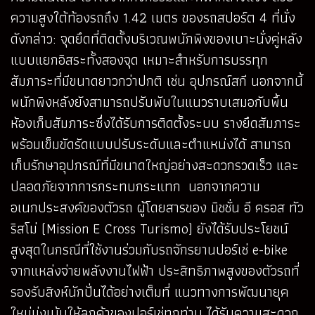
ความสูงใต้ท้องรถถึง 1.42 เมตร ของรถสปอร์ต 4 ที่นั่ง
ดังกล่าว: จุดยึดที่ติดตั้งบริเวณพนักพิงของเบาะนั่งคู่หลัง
แบบแยกอิสระทั้งสองจุด เหมาะสำหรับการบรรทุก
สัมภาระที่มีขนาดยาวกว่าปกติ เช่น อุปกรณ์สกี นอกจากนี้
พนักพิงหลังยังสามารถปรับพับในแนวราบเสมอกับพื้น
ห้องเก็บสัมภาระซึ่งได้รับการติดตั้งระบบ รางยึดสัมภาระ
พร้อมเข็มขัดรัดแบบปรับระดับและตำแหน่งได้ สามารถ
เก็บรักษาอุปกรณ์ที่มีขนาดใหญ่อย่างสะดวกรวดเร็ว และ
ปลอดภัยจากการกระทบกระแทก นอกจากความ
อเนกประสงค์ของตัวรถ ผู้โดยสารของ มิชชั่น อี ครอส ทัว
ริสโม่ (Mission E Cross Turismo) ยังได้รับประโยชน์
สูงสุดในกรณีที่ใช้งานร่วมกับรถจักรยานปอร์เช่ e-bike
จากแหล่งจ่ายพลังงานไฟฟ้า ประสิทธิภาพสูงของตัวรถที่
รองรับสิงห์นักปั่นได้อย่างเต็มที่ แนวทางการพัฒนายุค
ใหม่มุ่งเน้นให้ลูกค้าของปอร์เช่ทุกท่าน ได้รับความสะดวก