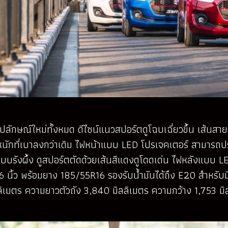
ลักษณ์ใหม่ทั้งหมด ดีไซน์แนวสปอร์ตดูโฉบเฉี่ยวขึ้น เส้นสาย
ำหนักที่เบาลงกว่าเดิม ไฟหน้าแบบ LED โปรเจคเตอร์ สามารถป
น์แบบรังผึ้ง ดูสปอร์ตตัดด้วยเส้นสีแดงดูโดดเด่น ไฟหลังแบ
6 นิ้ว พร้อมยาง 185/55R16 รองรับน้ำมันได้ถึง E20 สำหรับมิ
ลลิเมตร ความยาวตัวถัง 3,840 มิลลิเมตร ความกว้าง 1,753 มิ