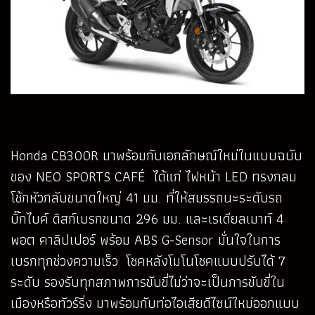
Honda CB300R มาพร้อมกับเอกลักษณ์ใหม่ในแบบฉบับ
ของ NEO SPORTS CAFÉ ได้แก่ ไฟหน้า LED ทรงกลม
โช้กหัวกลับขนาดใหญ่ 41 มม. ที่ให้สมรรถนะระดับรถ
บิ๊กไบค์ ดิสก์เบรกขนาด 296 มม. และเรเดียลเมาท์ 4
พอต คาลิปเปอร์ พร้อม ABS G-Sensor มั่นใจในการ
เบรกทุกช่วงความเร็ว โชคหลังโมโนโชคแบบปรับได้ 7
ระดับ รองรับทุกสภาพการขับขี่ไม่ว่าจะเป็นการขับขี่ใน
เมืองหรือทัวร์ริ่ง มาพร้อมกับท่อไอเสียดีไซน์ใหม่ออกแบบ