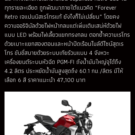
ทุกรายละเอียด ถูกพัฒนาภายใต้แนวคิด “Forever
Retro เจแปนนิสเรโทรแท้ ยังไงก็ไม่เปลี่ยน” โดยคง
ความออริจินัลด้วยไฟหน้ากลมแต่เพิ่มเติมเสน่ห์ด้วยไฟ
แบบ LED พร้อมไฟเลี้ยวแยกทรงกลม ตอกย้ำความเรโทร
ด้วยเบาะแยกสองตอนและหน้าปัดเรือนไมล์ดีไซน์สุดเร
โทร ขับขี่สบายด้วยระบบเกียร์วนแบบ 4 จังหวะ
เครื่องยนต์ระบบหัวฉีด PGM-FI ถังน้ำมันใหญ่จุได้ถึง
4.2 ลิตร ประหยัดน้ำมันสูงสุดถึง 60.1 กม./ลิตร มีให้
เลือก 6 สี ราคาแนะนำ 47,100 บาท