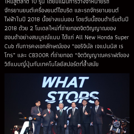
ใหม่สู่ตลาด 10 รุ่น โดยมีแผนการวางจำหน่ายรถ
จักรยานยนต์เครื่องยนต์ไฮบริด และรถจักรยานยนต์
ไฟฟ้าในปี 2018 นี้อย่างแน่นอน โดยวันนี้ฮอนด้าเริ่มต้นปี
2018 ด้วย 2 โมเดลใหม่ที่ถ่ายทอดจิตวิญญาณของ
ฮอนด้าอย่างสมบูรณ์แบบ ได้แก่ All New Honda Super
Cub กับการคงเอกลักษณ์ของ “ออริจินัล เจแปนนิส เร
โทร” และ CB300R ที่ถ่ายทอด “จิตวิญญาณคราฟต์ของ
วิถีแบบญี่ปุ่นกับเทคโนโลยีสปอร์ตที่ล้ำสมัย