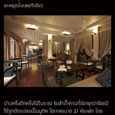
จะหยุดนิ่งเลยทีเดียว
บ้านครึ่งตึกครึ่งไม้โบราณ ริมลำน้ำคานที่มีอายุกว่าร้อยปี
ได้ถูกดัดแปลงเป็นบูติค โฮเทลขนาด 21 ห้องพัก โดย