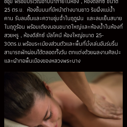
ชอุ่ม พร้อมบริเวณอาบน้ำภายในห้อง , ห้องดีลักซ์ ขนาด
25 ตร.ม. ห้องชั้นบนที่มีหน้าต่างบานยาว ริมฝั่งแม่น้ำ
คาน รับลมชื้นและความชุ่มฉ่ำในฤดูฝน และลมเย็นสบาย
ในฤดูร้อน พร้อมเตียงนอนขนาดใหญ่และห้องน้ำในห้องที่
สวยหรู , ห้องดีลักซ์ บัลโคนี ห้องใหญ่ขนาด 25-
30ตร.ม.พร้อมระเบียงส่วนตัวและพื้นที่นั่งเล่นอันร่มรื่น
สามารถพักผ่อนได้ตลอดทั้งวัน ตกแต่งด้วยผลงานศิลปะ
และผ้าทอพื้นเมืองของหลวงพระบาง