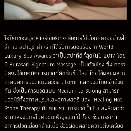
ไฮไลท์ของบุราส่าหรีเฮอริเทจ คือการได้ผ่อนคลายอย่างล้ำ
ลึก ณ สปาบุราส่าหรี ที่ได้รับการยอมรับจาก World
Luxury Spa Awards ว่าเป็นสปาที่ดีที่สุดในปี 2017 โดย
มี Burasari Signature Massage เป็นตัวชูโรง ซึ่งเทอรา
ปีสจะใช้เทคนิคการนวดที่คิดค้นขึ้นใหม่ โดยใช้ผสมผสาน
เทคนิคการนวดแบบสวีดิช , Lomi และนวดไทยเข้าด้วย
กัน ซึ่งเป็นการนวดแบบ Medium to Strong สามารถ
นวดได้ทั้งสุภาพบุรุษและสุภาพสตรี และ Healing Hot
Stone Therapy ที่ผสมผสานการนวดน้ำมันและหินลาวา
อาบแสงจันทร์ในคืนวันเพ็ญริมแม่น้ำโขง ช่วยบรรเทา
อาการปวดเมื่อยกล้ามเนื้อ ช่วยผ่อนคลายความตึงเครียด