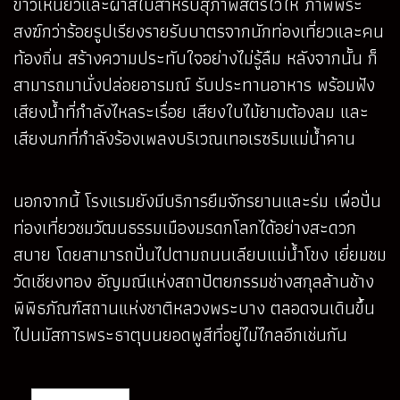
ข้าวเหนียวและผ้าสไบสำหรับสุภาพสตรีไว้ให้ ภาพพระ
สงฆ์กว่าร้อยรูปเรียงรายรับบาตรจากนักท่องเที่ยวและคน
ท้องถิ่น สร้างความประทับใจอย่างไม่รู้ลืม หลังจากนั้น ก็
สามารถมานั่งปล่อยอารมณ์ รับประทานอาหาร พร้อมฟัง
เสียงน้ำที่กำลังไหลระเรื่อย เสียงใบไม้ยามต้องลม และ
เสียงนกที่กำลังร้องเพลงบริเวณเทอเรซริมแม่น้ำคาน
นอกจากนี้ โรงแรมยังมีบริการยืมจักรยานและร่ม เพื่อปั่น
ท่องเที่ยวชมวัฒนธรรมเมืองมรดกโลกได้อย่างสะดวก
สบาย โดยสามารถปั่นไปตามถนนเลียบแม่น้ำโขง เยี่ยมชม
วัดเชียงทอง อัญมณีแห่งสถาปัตยกรรมช่างสกุลล้านช้าง
พิพิธภัณฑ์สถานแห่งชาติหลวงพระบาง ตลอดจนเดินขึ้น
ไปนมัสการพระธาตุบนยอดพูสีที่อยู่ไม่ไกลอีกเช่นกัน