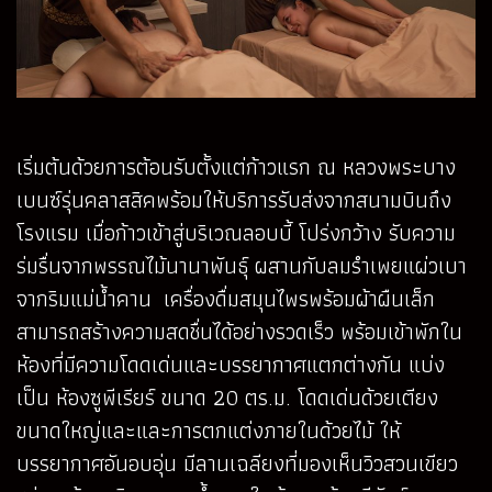
เริ่มต้นด้วยการต้อนรับตั้งแต่ก้าวแรก ณ หลวงพระบาง
เบนซ์รุ่นคลาสสิคพร้อมให้บริการรับส่งจากสนามบินถึง
โรงแรม เมื่อก้าวเข้าสู่บริเวณลอบบี้ โปร่งกว้าง รับความ
ร่มรื่นจากพรรณไม้นานาพันธุ์ ผสานกับลมรำเพยแผ่วเบา
จากริมแม่น้ำคาน เครื่องดื่มสมุนไพรพร้อมผ้าผืนเล็ก
สามารถสร้างความสดชื่นได้อย่างรวดเร็ว พร้อมเข้าพักใน
ห้องที่มีความโดดเด่นและบรรยากาศแตกต่างกัน แบ่ง
เป็น ห้องซูพีเรียร์ ขนาด 20 ตร.ม. โดดเด่นด้วยเตียง
ขนาดใหญ่และและการตกแต่งภายในด้วยไม้ ให้
บรรยากาศอันอบอุ่น มีลานเฉลียงที่มองเห็นวิวสวนเขียว