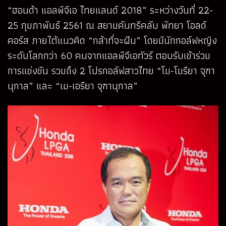
“ฮอนด้า แอลพีจีเอ ไทยแลนด์ 2018” ระหว่างวันที่ 22-
25 กุมภาพันธ์ 2561 ณ สยามคันทรีคลับ พัทยา โอลด์
คอร์ส ภายใต้แนวคิด “กล้าที่จะฝัน” โดยมีนักกอล์ฟหญิง
ระดับโลกกว่า 60 คนจากแอลพีจีเอทัวร์ ตอบรับเข้าร่วม
การแข่งขัน รวมถึง 2 โปรกอล์ฟสาวไทย “โม-โมรียา จุฑา
นุกาล” และ “เม-เอรียา จุฑานุกาล”