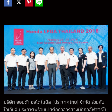
บริษัท ฮอนด้า ออโตโมบิล (ประเทศไทย) จำกัด ร่วมกับ
ไอเอ็มจี ประกาศพร้อมเปิดศึกดวลวงสวิงนักกอล์ฟสตรีใน