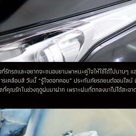
นึงที่รักรถและอยากจะถนอมยานพาหนะคู่ใจให้ใช้ได้ไปนานๆ 
ารเคลือบสี วันนี้ “รู้ใจดอทคอม” ประกันภัยรถยนต์ออนไลน์ ม
ลสีรถที่คุณรักในช่วงฤดูฝนมาฝาก เพราะฝนที่ตกลงมาไม่ได้สะอาดอ