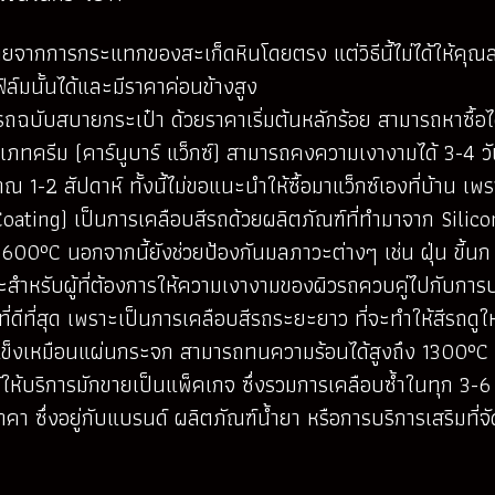
ากการกระแทกของสะเก็ดหินโดยตรง แต่วิธีนี้ไม่ได้ให้คุณสมบ
ล์มนั้นได้และมีราคาค่อนข้างสูง
ีรถฉบับสบายกระเป๋า ด้วยราคาเริ่มต้นหลักร้อย สามารถหาซื้อ
ะเภทครีม (คาร์นูบาร์ แว็กซ์) สามารถคงความเงางามได้ 3-4 ว
-2 สัปดาห์ ทั้งนี้ไม่ขอแนะนำให้ซื้อมาแว็กซ์เองที่บ้าน เพ
Coating) เป็นการเคลือบสีรถด้วยผลิตภัณฑ์ที่ทำมาจาก Silic
°C นอกจากนี้ยังช่วยป้องกันมลภาวะต่างๆ เช่น ฝุ่น ขี้น
ะสำหรับผู้ที่ต้องการให้ความเงางามของผิวรถควบคู่ไปกับการ
่ดีที่สุด เพราะเป็นการเคลือบสีรถระยะยาว ที่จะทำให้สีรถดูใ
ามแข็งเหมือนแผ่นกระจก สามารถทนความร้อนได้สูงถึง 1300°
้บริการมักขายเป็นแพ็คเกจ ซึ่งรวมการเคลือบซ้ำในทุก 3-6 เดื
ึ่งอยู่กับแบรนด์ ผลิตภัณฑ์น้ำยา หรือการบริการเสริมที่จัดไว้ ซึ