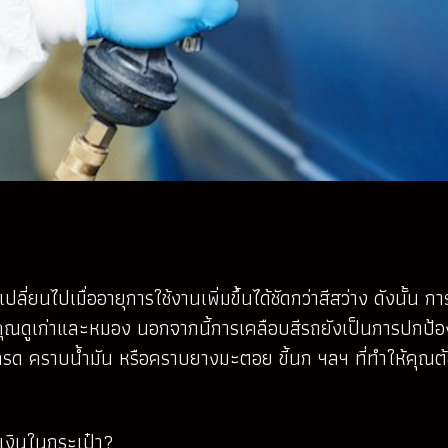
ปลี่ยนไปเมื่ออายุการใช้งานเพิ่มขึ้นได้ชัดกว่าสีสว่าง ดังนั้น
รถคุณดูเก่าและหมอง นอกจากนี้การเคลือบสีรถยังเป็นการปกป้อง
 คราบน้ำมัน หรือคราบยางมะตอย ขี้นก ฯลฯ ที่ทำให้คุณต
เงินในกระเป๋า?