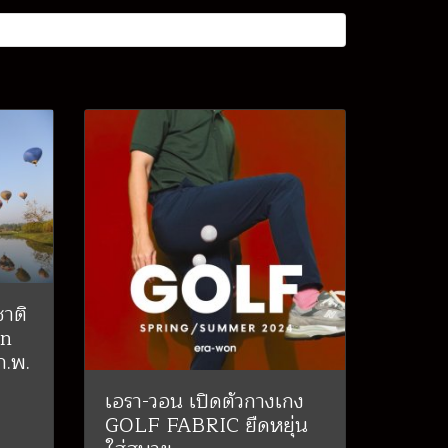
าติ
on
ก.พ.
เอรา-วอน เปิดตัวกางเกง
GOLF FABRIC ยืดหยุ่น