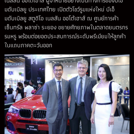
เนลสัน ออโต้เฮาส์ ผู้จำหน่ายอย่างเป็นทางการของบีเอ็
มดับเบิลยู ประเทศไทย เปิดตัวโชว์รูมแห่งใหม่ บีเอ็
มดับเบิลยู สตูดิโอ เนลสัน ออโต้เฮาส์ ณ ศูนย์การค้า
เซ็นทรัล พลาซ่า ระยอง ขยายศักยภาพในตลาดยนตรกร
รมหรู พร้อมต่อยอดประสบการณ์ระดับพรีเมียมให้ลูกค้า
ในแถบภาคตะวันออก