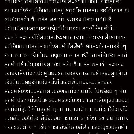
ทำให้เราได้รับความไว้วางใจและความเชื่อมั่นจากลูกค้า
อย่างแท้จริง บีเอ็มดับเบิลยู สตูดิโอ เนลสัน ออโต้เฮาส์ ณ
ศูนย์การค้าเซ็นทรัล พลาซ่า ระยอง มีรถยนต์บีเอ็
มดับเบิลยูหลากหลายรุ่นที่นำมาจัดแสดงให้ลูกค้าใน
จังหวัดระยองได้สัมผัสประสบการณ์นวัตกรรมล้ำสมัยขอ
งบีเอ็มดับเบิลยู รวมทั้งสินค้าไลฟ์สไตล์และข้อเสนออื่นๆ
อีกมากมาย เริ่มต้นจากจุดยุทธศาสตร์ในการให้บริการแก่
ลูกค้าที่สำคัญอย่างศูนย์การค้าเซ็นทรัล พลาซ่า ระยอง
เรายังเล็งที่จะเปิดศูนย์บริการหลังการขายสำหรับลูกค้าบี
เอ็มดับเบิลยูอีกแห่งหนึ่งในเขตพื้นที่จังหวัดระยอง
สอดคล้องกับวิสัยทัศน์ของเราที่จะเติบโตไปพร้อม ๆ กับ
ลูกค้าประหนึ่งเป็นครอบครัวเดียวกัน และเพื่อมุ่งมั่นมอบ
สิ่งที่ดีที่สุดให้กับลูกค้าทุกท่านตามเป้าหมายที่เราได้วางไว้
เนลสัน ออโต้เฮาส์ยังมอบการบริการหลังการขายผ่านทาง
กิจกรรมต่าง ๆ เช่น การแข่งขันกอล์ฟ การเชิญชวนลูกค้า