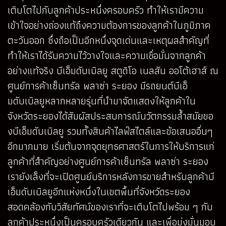
เติบโตไปกับลูกค้าประหนึ่งครอบครัว ทำให้เรามีความ
เข้าใจอย่างถ่องแท้ถึงความต้องการของลูกค้าในภูมิภาค
ตะวันออก ซึ่งถือเป็นอีกหนึ่งจุดเด่นและเหตุผลสำคัญที่
ทำให้เราได้รับความไว้วางใจและความเชื่อมั่นจากลูกค้า
อย่างแท้จริง บีเอ็มดับเบิลยู สตูดิโอ เนลสัน ออโต้เฮาส์ ณ
ศูนย์การค้าเซ็นทรัล พลาซ่า ระยอง มีรถยนต์บีเอ็
มดับเบิลยูหลากหลายรุ่นที่นำมาจัดแสดงให้ลูกค้าใน
จังหวัดระยองได้สัมผัสประสบการณ์นวัตกรรมล้ำสมัยขอ
งบีเอ็มดับเบิลยู รวมทั้งสินค้าไลฟ์สไตล์และข้อเสนออื่นๆ
อีกมากมาย เริ่มต้นจากจุดยุทธศาสตร์ในการให้บริการแก่
ลูกค้าที่สำคัญอย่างศูนย์การค้าเซ็นทรัล พลาซ่า ระยอง
เรายังเล็งที่จะเปิดศูนย์บริการหลังการขายสำหรับลูกค้าบี
เอ็มดับเบิลยูอีกแห่งหนึ่งในเขตพื้นที่จังหวัดระยอง
สอดคล้องกับวิสัยทัศน์ของเราที่จะเติบโตไปพร้อม ๆ กับ
ลูกค้าประหนึ่งเป็นครอบครัวเดียวกัน และเพื่อมุ่งมั่นมอบ