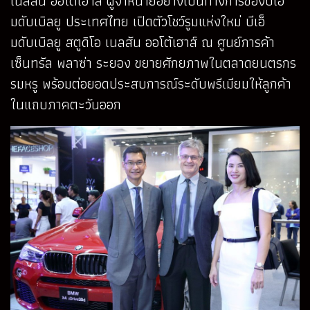
เนลสัน ออโต้เฮาส์ ผู้จำหน่ายอย่างเป็นทางการของบีเอ็
มดับเบิลยู ประเทศไทย เปิดตัวโชว์รูมแห่งใหม่ บีเอ็
มดับเบิลยู สตูดิโอ เนลสัน ออโต้เฮาส์ ณ ศูนย์การค้า
เซ็นทรัล พลาซ่า ระยอง ขยายศักยภาพในตลาดยนตรกร
รมหรู พร้อมต่อยอดประสบการณ์ระดับพรีเมียมให้ลูกค้า
ในแถบภาคตะวันออก