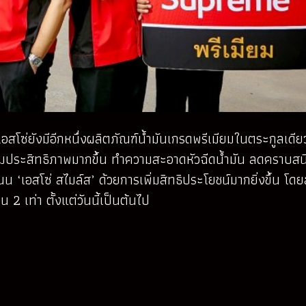
สโซ่ยังมีอีกหนึ่งผลิตภัณฑ์น้ำมันเกรดพรีเมียมในตระกูลเดียวก
เต็มประสิทธิภาพมากขึ้น ทำความสะอาดหัวฉีดน้ำมัน ลดคราบสนิ
เอสโซ่ สไมล์ส’ ด้วยการเพิ่มสิทธิประโยชน์มากยิ่งขึ้น โดยลูก
2 เท่า ตั้งแต่วันนี้เป็นต้นไป