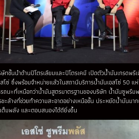
ษัทชั้นนำด้านปิโตรเลียมและปิโตรเคมี เปิดตัวน้ำมันเกรดพรีเ
โซ่ ซึ่งพร้อมจำหน่ายแล้วในสถานีบริการน้ำมันเอสโซ่ 50 แห
ถนะที่เหนือกว่าน้ำมันสูตรมาตรฐานของบริษัท น้ำมันซูพรีมพ
ชะล้างที่ช่วยทำความสะอาดอย่างเหนือชั้น ประหยัดน้ำมันมากย
งเต็มพลัง และตอบสนองได้ดียิ่งขึ้น