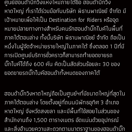
ศูนย์ฮอนด้าบิ๊กวิงแห่งใหม่ภายใต้ชื่อ ฮอนด้าบิ๊กวิง
หาดใหญ่ ที่เราได้ร่วมมือกับบริษัท พิธานพาณิชย์ จำกัด มี
เป้าหมายเพื่อให้เป็น Destination for Riders หรือจุด
หมายปลายทางทางสำหรับคนรักฮอนด้าบิ๊กไบค์ในพื้นที่
ภาคใต้ตอนล่าง ทั้งนี้บริษัท พิธานพาณิชย์ จำกัด ถือเป็น
หนึ่งในผู้จัดจำหน่ายรายใหญ่ในภาคใต้ ซึ่งตลอด 1 ปีที่มี
การเปิดศูนย์บริการชั่วคราวก็สามารถทำยอดขายรถ
บิ๊กไบค์ได้ถึง 600 คัน คิดเป็นสัดส่วนร้อยละ 30 ของ
ยอดขายรถบิ๊กไบค์ฮอนด้าทั้งหมดของภาคใต้
ฮอนด้าบิ๊กวิงหาดใหญ่ถือเป็นศูนย์ฯที่มีขนาดใหญ่ที่สุดใน
ภาคใต้ตอนล่าง โดยตั้งอยู่ที่ถนนนิพัทธอุทิศ 3 อำเภอ
หาดใหญ่ จังหวัดสงขลา และมีพื้นที่ใช้สอยในส่วนของ
สำนักงานถึง 1,500 ตารางเมตร อัดแน่นด้วยอุปกรณ์
และสิ่งอำนวยความสะดวกตามมาตราฐานของฮอนด้าบิ๊ก