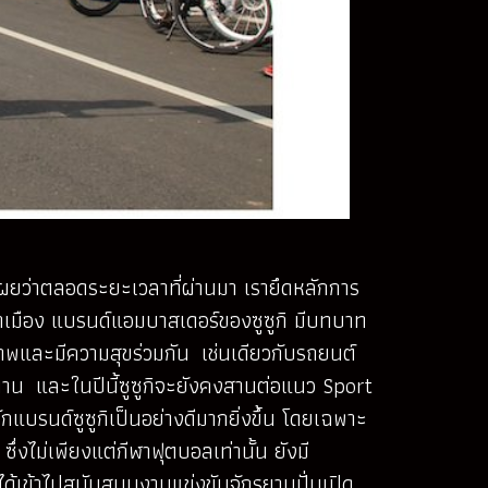
ผยว่าตลอดระยะเวลาที่ผ่านมา เรายึดหลักการ
สนาเมือง แบรนด์แอมบาสเดอร์ของซูซูกิ มีบทบาท
าพและมีความสุขร่วมกัน เช่นเดียวกับรถยนต์
ลานาน และในปีนี้ซูซูกิจะยังคงสานต่อแนว Sport
แบรนด์ซูซูกิเป็นอย่างดีมากยิ่งขึ้น โดยเฉพาะ
งไม่เพียงแต่กีฬาฟุตบอลเท่านั้น ยังมี
้เข้าไปสนับสนุนงานแข่งขันจักรยานปั่นเปิด