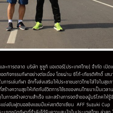
ละการตลาด บริษัท ซูซูกิ มอเตอร์(ประเทศไทย) จำกัด เปิดเ
กิจกรรมกีฬาอย่างต่อเนื่อง โดยผ่าน ซิโก้-เกียรติศักดิ์ เ
นการเล่นกีฬา อีกทั้งส่งเสริมให้ประชาชนชาวไทยใส่ใจในสุขภ
นึ่งที่สร้างความสุขให้เกิดกับชีวิตการใช้รถของคนไทยมาเป็นเว
ในการสร้างความสำเร็จ และสร้างการจดจำของผู้บริโภคให้รู้จัก
แข่งขันฟุตบอลชิงแชมป์แห่งชาติอาเซียน AFF Suzuki Cup ซึ่
เภทชนิดกีฬาที่กำลังได้รับความสนใจในประเทศไทย ล่าสุด ได