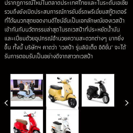
ปรากฏการณ์ใหม่ในตลาดประเทศไทยและในระดับเอเชีย
รวมถึงยังเปิดประสบการณ์การขับขี่รถพรีเมี่ยมสกู๊ตเตอร์
ที่ได้ผนวกสุดยอดงานดีไซน์อันเป็นเอกลักษณ์ของเวสป้า
เข้ากันกับนวัตกรรมล่าสุดในรถเวสป้าที่ประหยัดน้ำมัน
และเปี่ยมด้วยอุปกรณ์อำนวยความสะดวกต่างๆ มากยิ่ง
ขึ้น ทั้งนี้ บริษัทฯ คาดว่า 'เวสป้า รุ่นลิมิเต็ด อิดิชั่น' จะได้
รับการตอบรับเป็นอย่างดีจากสาวกเวสป้า