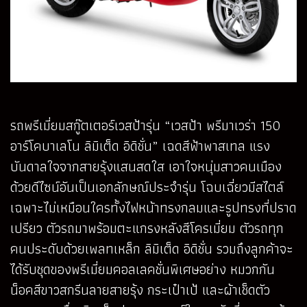
รถพรีเมี่ยมสกู๊ตเตอร์เวสป้ารุ่น “เวสป้า พรีมาเวร่า 150
อาร์โคบาเลโน ลิมิเต็ด อิดิชั่น” เฉดสีฟ้าพาสเทล แรง
บันดาลใจจากสายรุ้งแสนสดใส เอาใจหนุ่มสาวคนเมือง
ด้วยดีไซน์อันเป็นเอกลักษณ์ประจำรุ่น โฉบเฉี่ยวมีสไตล์
เฉพาะไม่เหมือนใครทั้งไฟหน้าทรงกลมและรูปทรงที่ปราด
เปรียว ตัวรถมาพร้อมตะแกรงหลังสีโครเมี่ยม ตัวรถทุก
คนประดับด้วยเพลทเหล็ก ลิมิเต็ด อิดิชั่น รวมถึงลูกค้าจะ
ได้รับชุดของพรีเมี่ยมคอลเลคชั่นพิเศษอย่าง หมวกกัน
น็อคสีขาวสกรีนลายสายรุ้ง กระเป๋าเป้ และผ้าเช็ดตัว