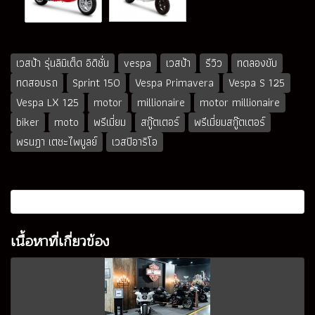
เวสป้า รุ่นลิมิเต็ด อิดิชั่น
vespa
เวสป้า
รีวิว
ทดลองขับ
ทดสอบรถ
Sprint 150
Vespa Primavera
Vespa S 125
Vespa LX 125
motor
millionaire
motor millionaire
biker
moto
พรีเมี่ยม
สกู๊ตเตอร์
พรีเมี่ยมสกู๊ตเตอร์
พรนฎา เตชะไพบูลย์
เวสปิอาริโอ
เนื้อหาที่เกี่ยวข้อง