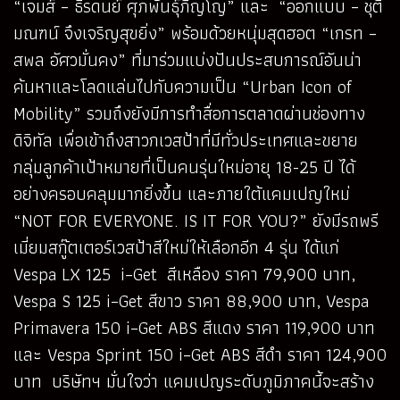
“เจมส์ – ธีรดนย์ ศุภพันธุ์ภิญโญ” และ “ออกแบบ – ชุติ
มณฑน์ จึงเจริญสุขยิ่ง” พร้อมด้วยหนุ่มสุดฮอต “เกรท –
สพล อัศวมั่นคง” ที่มาร่วมแบ่งปันประสบการณ์อันน่า
ค้นหาและโลดแล่นไปกับความเป็น “Urban Icon of
Mobility” รวมถึงยังมีการทำสื่อการตลาดผ่านช่องทาง
ดิจิทัล เพื่อเข้าถึงสาวกเวสป้าที่มีทั่วประเทศและขยาย
กลุ่มลูกค้าเป้าหมายที่เป็นคนรุ่นใหม่อายุ 18-25 ปี ได้
อย่างครอบคลุมมากยิ่งขึ้น และภายใต้แคมเปญใหม่
“NOT FOR EVERYONE. IS IT FOR YOU?” ยังมีรถพรี
เมี่ยมสกู๊ตเตอร์เวสป้าสีใหม่ให้เลือกอีก 4 รุ่น ได้แก่
Vespa LX 125 i–Get สีเหลือง ราคา 79,900 บาท,
Vespa S 125 i–Get สีขาว ราคา 88,900 บาท, Vespa
Primavera 150 i–Get ABS สีแดง ราคา 119,900 บาท
และ Vespa Sprint 150 i–Get ABS สีดำ ราคา 124,900
บาท บริษัทฯ มั่นใจว่า แคมเปญระดับภูมิภาคนี้จะสร้าง