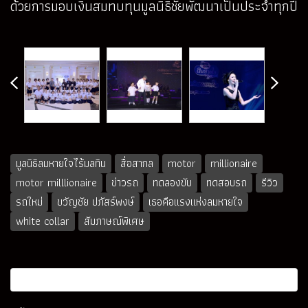
ด้วยการมอบเงินสมทบทุนมูลนิธิชัยพัฒนาเป็นประจำทุกปี
มูลนิธิลมหายใจไร้มลทิน
สื่อสากล
motor
millionaire
motor milllionaire
ข่าวรถ
ทดลองขับ
ทดสอบรถ
รีวิว
รถใหม่
ขวัญชัย ปภัสร์พงษ์
เธอคือแรงแห่งลมหายใจ
white collar
สัมภาษณ์พิเศษ