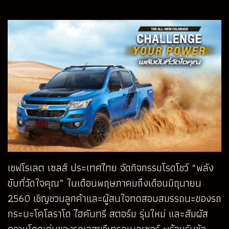
เชฟโรเลต เซลส์ ประเทศไทย จัดกิจกรรมโรดโชว์ “พลัง
ขับที่วัดใจคุณ” ในเดือนพฤษภาคมถึงเดือนมิถุนายน
2560 เชิญชวนลูกค้าและผู้สนใจทดสอบสมรรถนะของรถ
กระบะโคโลราโด ไฮคันทรี สตอร์ม รุ่นใหม่ และสัมผัส
ความโดดเด่นของรถเอสยูวีเทรลเบลเซอร์ พร้อมรับข้อ