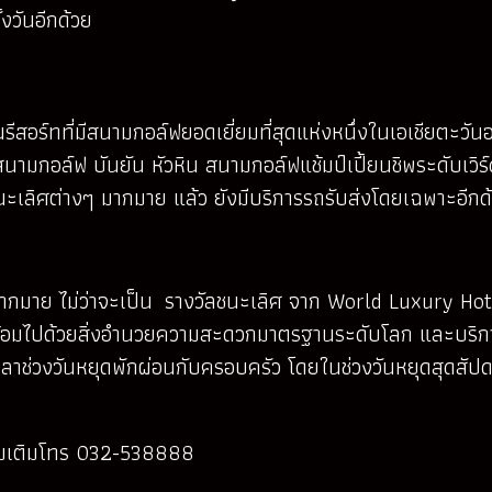
งวันอีกด้วย
นรีสอร์ทที่มีสนามกอล์ฟยอดเยี่ยมที่สุดแห่งหนึ่งในเอเชียตะวัน
อล์ฟ บันยัน หัวหิน สนามกอล์ฟแช้มป์เปี้ยนชิพระดับเวิร์
นะเลิศต่างๆ มากมาย แล้ว ยังมีบริการรถรับส่งโดยเฉพาะอีกด
นตีมากมาย ไม่ว่าจะเป็น รางวัลชนะเลิศ จาก World Luxury H
ร้อมไปด้วยสิ่งอำนวยความสะดวกมาตรฐานระดับโลก และบริการ
ช้เวลาช่วงวันหยุดพักผ่อนกับครอบครัว โดยในช่วงวันหยุดสุด
พิ่มเติมโทร 032-538888