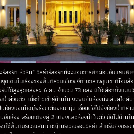
อะรีสอร์ท หัวหิน” วิลล่ารีสอร์ทที่จะมอบการพักผ่อนอันแสนพิ
้อมจุดเด่นในเรื่องของพื้นที่สวนเขียวขจีท่ามกลางขุนเขาที่โ
ับได้สูงสุดหลังละ 6 คน จำนวน 73 หลัง มีให้เลือกทั้งแบบวิลล
ยน้ำส่วนตัว เมื่อก้าวเข้าสู่ด้านใน จะพบกับห้องนั่งเล่นสไตล
็นห้องนอนใหญ่พร้อมเตียงหนานุ่ม เชื่อมต่อไปยังห้องน้ำที่ส
นอนอีกห้อง พร้อมเตียงคู่ 2 เตียงและห้องน้ำในตัว ถัดไปด้านใ
ารถใช้พื้นที่บริเวณสนามหญ้าบริเวณรอบวิลล่า สำหรับกิจกรรมปิ้