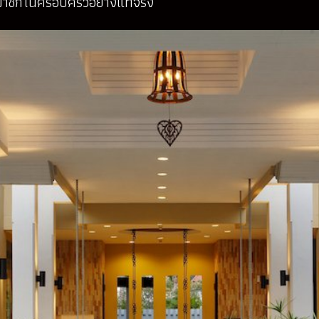
มาชิกในครอบครัวอย่างแท้จริง