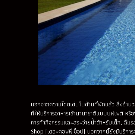
นอกจากความโดดเด่นในด้านที่พักแล้ว สิ่งอำนว
ที่ให้บริการอาหารเช้านานาชาติแบบบุฟเฟต์ หรื
การทำกิจกรรมและสระว่ายน้ำสำหรับเด็ก, ลิ้ม
Shop (เดอะคอฟฟี่ ช็อป) นอกจากนี้ยังมีบริกา