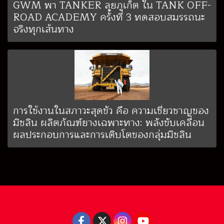
GWM พา TANKER ลุยภูเก็ต ใน TANK OFF-
ROAD ACADEMY ครั้งที่ 3 ทดสอบสมรรถนะ
จริงทุกเส้นทาง
การใช้งานในสภาวะสุดขั้ว คือ ความเชี่ยวชาญของ
มิชลิน ผลิตภัณฑ์ยางเฉพาะทาง: พลังขับเคลื่อน
ผลประกอบการและการเติบโตของกลุ่มมิชลิน