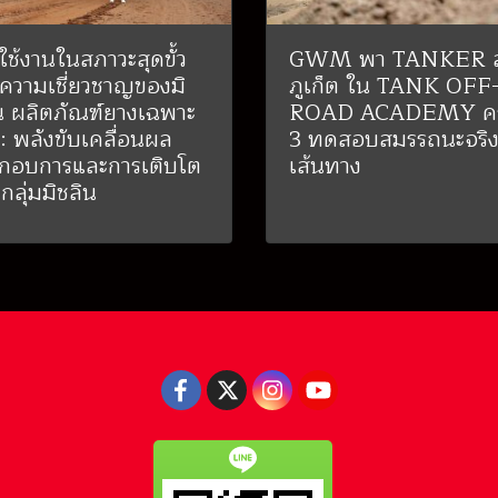
ใช้งานในสภาวะสุดขั้ว
GWM พา TANKER ล
 ความเชี่ยวชาญของมิ
ภูเก็ต ใน TANK OFF
น ผลิตภัณฑ์ยางเฉพาะ
ROAD ACADEMY ครั้
: พลังขับเคลื่อนผล
3 ทดสอบสมรรถนะจริง
กอบการและการเติบโต
เส้นทาง
กลุ่มมิชลิน