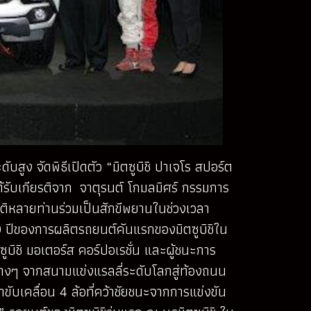
บสูง จัดพิธีเปิดตัว “มิตซูบิชิ ปาเจโร สปอร์ต
ด้รับเกียรติจาก จาตุรนต์ โกมลมิศร์ กรรมการ
ยรติหลายท่านร่วมเป็นสักขีพยานในช่วงเวลา
0 ปีของการผลิตรถยนต์คันแรกของมิตซูบิชิใน
ซูบิชิ มอเตอร์ส คอร์ปอเรชั่น และผู้ชนะการ
ต่างๆ จากสนามแข่งแรลลี่ระดับโลกสู่ท้องถนน
าขับเคลื่อน 4 ล้อที่คว้าชัยชนะจากการแข่งขัน