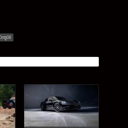
มิตซูบิชิ