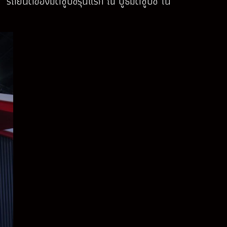
รถยนต์ของมิตซูบิชิรุ่นแรก ณ บูธมิตซูบิชิ ใน