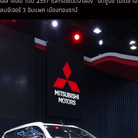
ิลล์ ไคล์ม ในปี 2557 และรถยนต์จำลอง “มิตซูบิชิ โมเดล เอ” 
เลนจ์เจอร์ 3 อิมแพค เมืองทองธานี