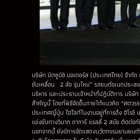
บริษัท มิตซูบิชิ มอเตอร์ส (ประเทศไทย) จำกัด 
ขับเคลื่อน 2 ล้อ รุ่นใหม่” รถยนต์อเนกประสงค
บริหาร และประธานเจ้าหน้าที่ปฏิบัติการ บริษัท
สำคัญนี้ โดยที่พิธีจัดขึ้นภายใต้แนวคิด “ศ
ประเทศญี่ปุ่น ไฮไลท์ในงานอยู่ที่การดึง ฮิโรช
แข่งขันทางวิบาก ดาการ์ แรลลี่ 2 สมัย ติดต่
นอกจากนี้ ยังมีการจัดแสดงนวัตกรรมยานยนต์รุ่นอ