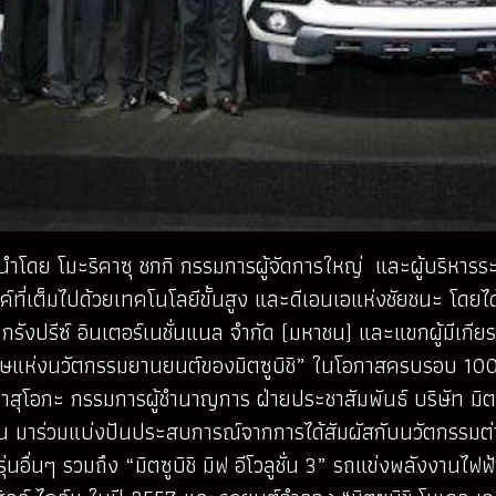
นำโดย โมะริคาซุ ชกกิ กรรมการผู้จัดการใหญ่ และผู้บริหารระดั
์ที่เต็มไปด้วยเทคโนโลยีขั้นสูง และดีเอนเอแห่งชัยชนะ โดยไ
 กรังปรีซ์ อินเตอร์เนชั่นแนล จำกัด (มหาชน) และแขกผู้มีเกี
ตวรรษแห่งนวัตกรรมยานยนต์ของมิตซูบิชิ” ในโอกาสครบรอบ 10
ิ มาสุโอกะ กรรมการผู้ชำนาญการ ฝ่ายประชาสัมพันธ์ บริษัท มิต
อกัน มาร่วมแบ่งปันประสบการณ์จากการได้สัมผัสกับนวัตกรรม
ื่นๆ รวมถึง “มิตซูบิชิ มิฟ อีโวลูชั่น 3” รถแข่งพลังงานไฟฟ้