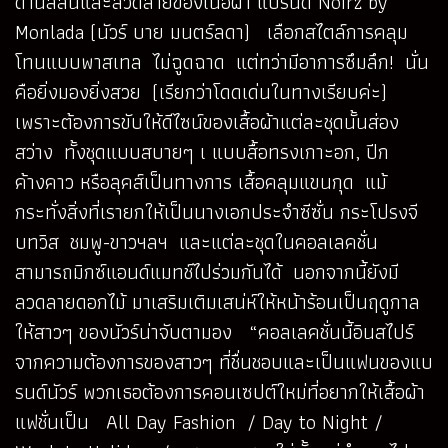
ด้านสีสันและลวดลายของเนื้อผ้า แบรนด์ Noirz by
Monlada (นัวร์ บาย มนตร์ลดา) เลือกสไตล์การคลุม
โทนแบบพาสเทล ไม่ฉูดฉาด แต่ทว่ามีอาการซึมลึก! นั่น
คือยิ่งมองยิ่งสวย (เรียกว่าโดดเด่นในทางเรียบค่ะ)
เพราะต้องการขับให้ดีไซน์ของเสื้อผ้าแต่ละชุดนั้นส่อง
สว่าง ทั้งชุดแบบสบายๆ เ แบบสื้อทรงเกาะอก, ปีก
ค้างคาว หรือลุคส์เป็นทางการ เสื้อคลุมแขนกุด แม้
กระทั่งสิ่งที่เรายกให้เป็นนางเอกประจำซีซั่น กระโปรงจี
บทวิส ชมพู-ขาวฯลฯ และแต่ละชุดในคอลเลคชั่น
สามารถมิกซ์แอนด์แมทช์ไปร่วมกันได้ นอกจากนี้ยังมี
ลวดลายดอกไม้ มาเสริมเติมเสน่ห์ให้หน้าร้อนเป็นฤดูกาล
ให้สาวๆ ของนัวร์น่าจับตามอง “คอลเลคชั่นนี้อินสไปร์
จากความต้องการของสาวๆ ที่ชื่นชอบและเป็นแฟนของแบ
รนด์นัวร์ พวกเธอต้องการคอนเซปต์ใหม่ที่อยากให้เสื้อผ้า
แฟชั่นเป็น All Day Fashion / Day to Night /