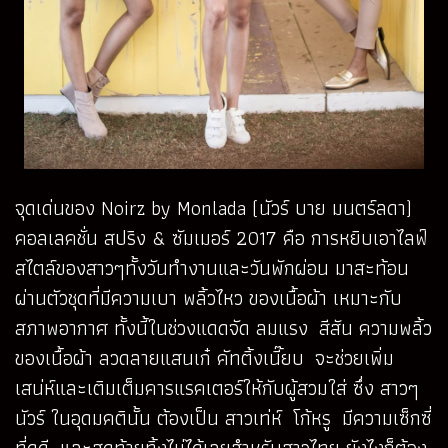
จุดเด่นของ Noirz by Monlada (นัวร์ บาย มนตร์ลดา)
คอลเลคชั่น สปริง & ซัมเมอร์ 2017 คือ การหยิบเอาไลฟ์
สไตล์ของสาวๆทั้งวันทำงานและวันพักผ่อน มาสะท้อน
ผ่านตัวชุดที่มีความเบา พลิ้วไหว ของเนื้อผ้า เหมาะกับ
สภาพอากาศ ทั้งนี้ในช่วงแดดจัด ลมแรง สีสัน ความพลิ้ว
ของเนื้อผ้า ลวดลายแสนเก๋ คัทติ้งเนี๊ยบ จะช่วยเพิ่ม
เสน่ห์และเติมเต็มคารแรคเตอร์ให้กับผู้สวมใส่ ซึ่ง สาวๆ
นัวร์ ในอุดมคตินั้น ต้องเป็น สาวเท่ห์ โก้หรู มีความเซ็กซี่