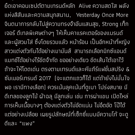
ยึดเอาคอนเซปต์ตามเทรนด์หลัก Alive ความสดใส พลัง
แห่งสีสันและความสนุกสนาน, Yesterday Once More
จินตนาการกลับไปสู่ความทรงจำอันแสนสุข, Strong เท็ก
เจอร์ ดีเทลพิเศษต่างๆ ให้เห็นคาแรคเตอร์ของแบรนด์
และผู้สวมใส่ ซึ่งโดยรวมแล้ว หน้าร้อน เป็นอีกหน้าที่หญิง
สาวแต่งตัวกันได้อย่างเมามันส์ สามารถเลือกมิกซ์แอนด์
แมทช์ได้อย่างไร้ขีดจำกัด ขออย่างเดียว ขีดเส้นใต้เอาไว้
ถ้าจะให้โดดเด่น ตรงตามเทรนด์และคัมภีร์แฟชั่นสปริง &
ซัมเมอร์เทรนด์ 2017 (จะแตกแถวก็ได้ แต่ถ้ายังไม่มั่นใจ
พอ เรามีทางเลือก) ควรเน้นลุคเน้นที่ดูเบา โปร่งสบาย มี
ดีเทลของลูกไม้ ผ้าฉลุ มีลูกเล่น เช่น การผ่าแขน เปิดไหล่
การเห็นเนื้อบางๆ ต้องแต่งตัวไม่อัดแน่น ไม่อึดอัด โป๊ได้
แต่อย่างเปลือย เผยรูปลักษณ์ที่เซ็กซี่แบบมีความโก้ จะดู
ดีและ “แพง”