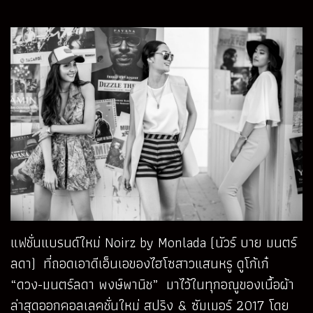
แฟชั่นแบรนด์ใหม่ Noirz by Monlada (นัวร์ บาย มนตร์
ลดา) ที่ถอดเอาดีเอ็นเอของไฮโซสาวแสนหรู ดูโก้เก๋
“ดวง-มนตร์ลดา พงษ์พานิช” มาไว้ในทุกอณูของเนื้อผ้า
ล่าสุดออกคอลเลคชั่นใหม่ สปริง & ซัมเมอร์ 2017 โดย