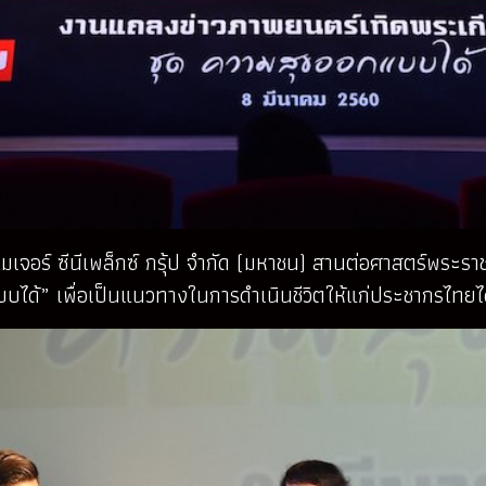
ัท เมเจอร์ ซีนีเพล็กซ์ กรุ้ป จำกัด (มหาชน) สานต่อศาสตร์พร
บได้” เพื่อเป็นแนวทางในการดำเนินชีวิตให้แก่ประชากรไทยไ