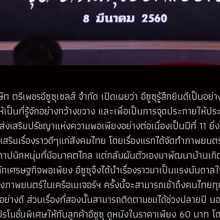
รีเพชรอีซูซุเซลส์ จำกัด เปิดเผยว่า อีซูซุรู้สึกยินดีเป็นอย่
เป็นที่รู้จักอย่างกว้างขวาง และเพื่อเป็นการจุดประกายให
่อส่งเสริมปรัชญาแห่งความพอเพียงอย่างต่อเนื่องเป็นปีที่ 11 
่งเสริมเรื่องราวดีๆแก่สังคมไทย โดยเรื่องแรกได้จัดทำภาพยนต
ี สถาปนิกหนุ่มที่มีอนาคตไกล แต่กลับผันตัวเองมาพัฒนาบ้านเกิด
ช้หลักเศรษฐกิจพอเพียง อีซูซุจึงได้นำเรื่องราวมาเป็นแรงบัน
รงภาพยนตร์ในเครือเมเจอร์ฯ ครั้งนี้จะสามารถเข้าถึงคนไทย
่างดี ส่วนเรื่องที่สองนั้นสามารถติดตามชมได้ช่วงปลายปี นอกจ
โมชั่นพิเศษให้กับลูกค้าอีซูซุ ดูหนังในราคาเพียง 60 บาท โด