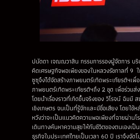
ปนัดดา เจณณวาสิน กรรมการรองผู้จัดการ บริษัท ต
คิดเศรษฐกิจพอเพียงของในหลวงรัชกาลที่ 9 ให้
ซูซุจึงได้จัดสร้างภาพยนตร์เทิดพระเกียรติฯเพื
ภาพยนตร์เทิดพระเกียรติฯถึง 2 ชุด เพื่อร่วมส
โดยนำเรื่องราวที่เกิดขึ้นจริงของ วิโรจน์ ฉิมม
เชิงเกษตร จนเป็นที่รู้จักและมีชื่อเสียง โดยใ
หวังว่าจะเป็นแนวคิดความพอเพียงที่ฉายผ่านโ
เดินทางค้นหาความสุขให้กับชีวิตของตนเองเป็นอย
ธุรกิจในประเทศไทยเป็นเวลา 60 ปี เราจึงจัดโปร