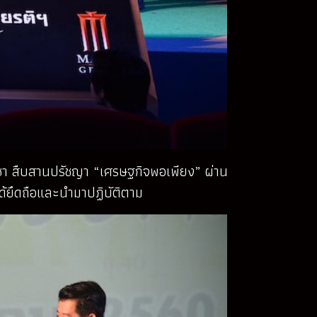
ะราชา สืบสานปรัชญา “เศรษฐกิจพอเพียง” ผ่าน
ด้ยึดถือและนำมาปฏิบัติตาม