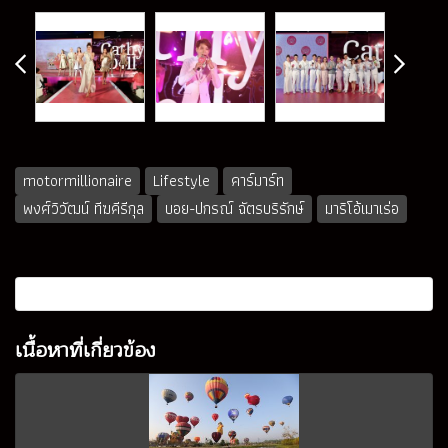
motormillionaire
Lifestyle
คาร์มาร์ท
พงศ์วิวัฒน์ ทีฆคีรีกุล
บอย-ปกรณ์ ฉัตรบริรักษ์
มาริโอ้เมาเร่อ
เนื้อหาที่เกี่ยวข้อง