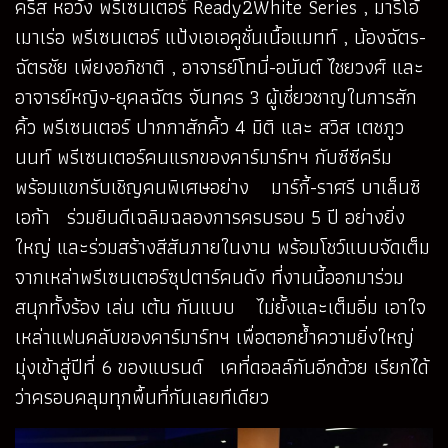
คริส หอวัง พรีเซนเตอร์ Ready2White Series , มาริโอ้
เมาเร่อ พรีเซนเตอร์ แป้งเอเอคูชั่นเนื้อแมทท์ , น้องฉัตร-
ฉัตรชัย เพียงอภิชาติ , อาจารย์โทนี่-อนันต์ ไชยวงศ์ และ
อาจารย์หญิง-ยุคลฉัตร จันทคร 3 ผู้เชี่ยวชาญในการสัก
คิ้ว พรีเซนเตอร์ ปากกาสักคิ้ว 4 มิติ และ สวิส เตชภูว
นนท์ พรีเซนเตอร์คนแรกของคาร์มาร์ทฯ กับซีซีครีม
พร้อมแขกรับเชิญคนพิเศษอย่าง มาร์กี้-ราศรี บาเล็นซิ
เอก้า ร่วมยินดีเฉลิมฉลองการครบรอบ 5 ปี อย่างยิ่ง
ใหญ่ และร่วมสร้างสีสันภายในงาน พร้อมโชว์แบบจัดเต็ม
จากเหล่าพรีเซนเตอร์ซุปตาร์คนดัง ที่งานนี้ออกมาร่วม
สนุกทั้งร้อง เล่น เต้น กันแบบ ไม่ยั้งและเต็มอิ่ม เอาใจ
เหล่าแฟนคลับของคาร์มาร์ทฯ เพื่อตอกย้ำความยิ่งใหญ่
มุ่งเข้าสู่ปีที่ 6 ของแบรนด์ เคที่ดอลล์กันอีกด้วย เรียกได้
ว่าครอบคลุมทุกพื้นที่กันเลยทีเดียว