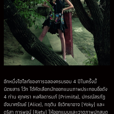
อีกหนึ่งไฮไลท์ของการฉลองครบรอบ 4 ปีในครั้งนี้
นิตยสาร โว้ก ได้คัดเลือกนักออกแบบภาพประกอบชื่อดัง
4 ท่าน ศุภศรา หงศ์ลดารมภ์ (Primiita), ปกรณ์สรภัฏ
อัจนาศรัณย์ (Alice), กฤติน ธีรวิทยาอาจ (Yoky) และ
ดริสา การพจน์ (Riety) ให้ออกแบบและวาดภาพปกสมุด