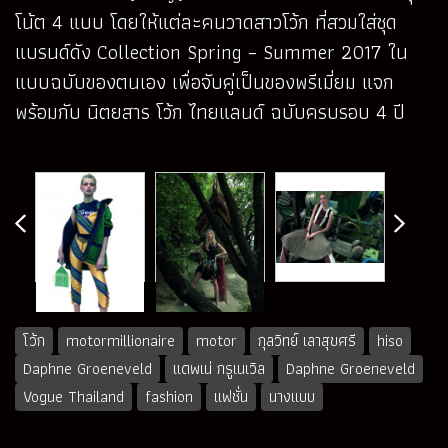
โน้ต 4 แบบ โดยให้แต่ละคนวาดสาวโว้ก ที่สวมใส่ชุด
แบรนด์ดัง Collection Spring – Summer 2017 ใน
แบบฉบับของตนเอง เพื่อจับคู่เป็นของพรีเมี่ยม แจก
พร้อมกับ นิตยสาร โว้ก ไทยแลนด์ ฉบับครบรอบ 4 ปี
โว้ก
motormillionaire
motor
กุลวิทย์ เลาสุขศรี
hiso
Daphne Groeneveld
แดพเน่ กรูเนเวิล
Daphne Groeneveld
Vogue Thailand
fashion
แฟชั่น
นางแบบ