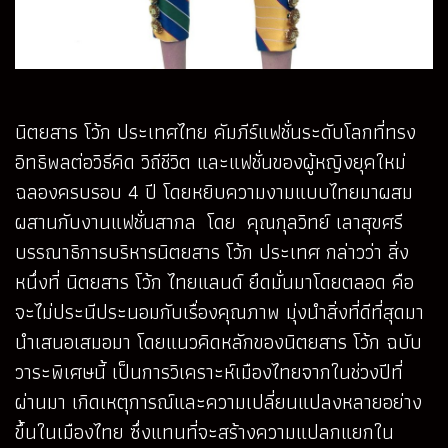
นิตยสาร โว้ก ประเทศไทย คัมภีร์แฟชั่นระดับโลกที่ทรง
อิทธิพลต่อวิธีคิด วิถีชีวิต และแฟชั่นของผู้หญิงยุคใหม่
ฉลองครบรอบ 4 ปี โดยหยิบความงามแบบไทยมาผสม
ผสานกับงานแฟชั่นสากล โดย คุณกุลวิทย์ เลาสุขศรี
บรรณาธิการบริหารนิตยสาร โว้ก ประเทศ กล่าวว่า สิ่ง
หนึ่งที่ นิตยสาร โว้ก ไทยแลนด์ ยึดมั่นมาโดยตลอด คือ
จะไม่ประนีประนอมกับเรื่องคุณภาพ มุ่งนำสิ่งที่ดีที่สุดมา
นำเสนอเสมอมา โดยแนวคิดหลักของนิตยสาร โว้ก ฉบับ
วาระพิเศษนี้ เป็นการวิเคราะห์เมืองไทยจากในช่วงปีที่
ผ่านมา เกิดเหตุการณ์และความเปลี่ยนแปลงหลายอย่าง
ขึ้นในเมืองไทย ซึ่งแทนที่จะสร้างความแปลกแยกใน