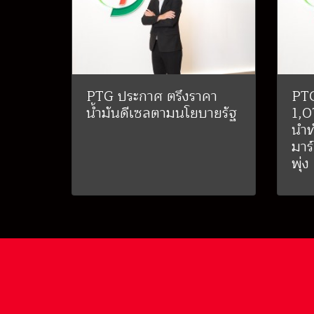
PTG ประกาศ ตรึงราคา
PTG
น้ำมันดีเซลตามนโยบายรัฐ
1,0
นำท
มาร์
พุ่