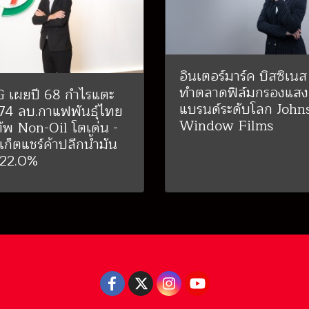
อินเตอร์มาร์ค บิสซิเนส
ทำตลาดฟิล์มกรองแสง
 เผยปี 68 กำไรแตะ
แบรนด์ระดับโลก John
74 ลบ.กาแฟพันธุ์ไทย
Window Films
ัพ Non-Oil โตเด่น -
เก็ตแชร์ค้าปลีกน้ำมัน
ง 22.0%