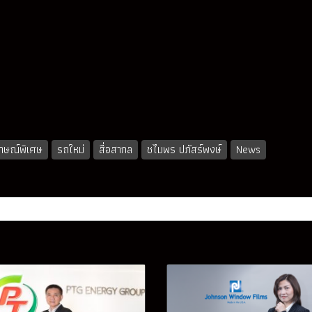
ภาษณ์พิเศษ
รถใหม่
สื่อสากล
ชไมพร ปภัสร์พงษ์
News