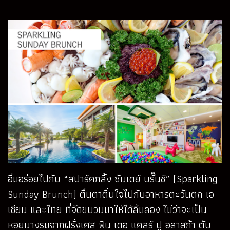
อิ่มอร่อยไปกับ “สปาร์คกลิ้ง ซันเดย์ บรั๊นช์” (Sparkling
Sunday Brunch) ตื่นตาตื่นใจไปกับอาหารตะวันตก เอ
เชียน และไทย ที่จัดขบวนมาให้ได้ลิ้มลอง ไม่ว่าจะเป็น
หอยนางรมจากฝรั่งเศส ฟิน เดอ แคลร์ ปู อลาสก้า ตับ