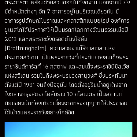
ตระการตา พร้อมด้วยสวนดอกไม้ที่งดงาม นอกจากนี้ ยัง
มีตำหนักต่างๆ อีก 7 อาคารอยู่ในบริเวณเดียวกัน มี
อาคารรูปลักษณ์โบราณและคลาสสิกแบบยุโรป องค์การ
ยูเนสโกได้ประกาศให้เป็นมรดกโลกทางวัฒนธรรมเมื่อปี
2013 และพระราชวังดรอตต์นิงโฮล์ม
(Drottningholm) ความสวยงามไร้กาลเวลาแห่ง
ประเทศสวีเดน เป็นพระราชวังที่ประทับของสมเด็จพระ
ราชาธิบดีคาร์ลที่ 16 กุสตาฟ และสมเด็จพระราชินีซิลเวีย
แห่งสวีเดน รวมไปถึงพระบรมวงศานุวงศ์ ซึ่งประทับมา
ตั้งแต่ปี 1981 จนถึงปัจจุบัน โดยตั้งอยู่ริมน้ำอยู่ห่างจาก
ใจกลางกรุงสตอกโฮล์มราว 10 กิโลเมตร เป็นสถานที่
นิยมของนักท่องเที่ยวเนื่องจากทรงอนุญาตให้ประชาชน
ได้เข้าชมพระราชวังอย่างใกล้ชิด