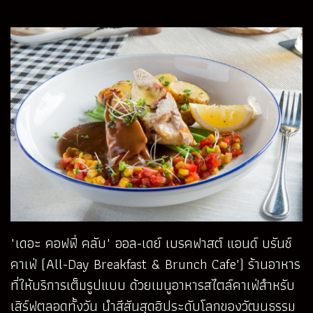
"เดอะ คอฟฟี่ คลับ" ออล-เดย์ เบรคฟาสต์ แอนด์ บรันช์
คาเฟ่ (All-Day Breakfast & Brunch Cafe') ร้านอาหาร
ที่ให้บริการเต็มรูปแบบ ด้วยเมนูอาหารสไตล์คาเฟ่สำหรับ
เสิร์ฟตลอดทั้งวัน นำสีสันสุดฮิประดับโลกของวัฒนธรรม