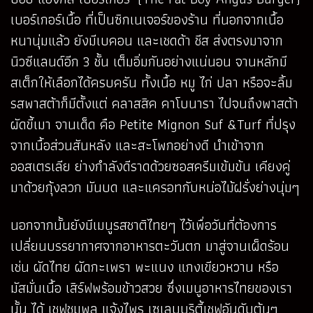
เบอร์เกอร์เนื้อ ที่เป็นซิกเนเจอร์ของร้าน ที่นอกจากเนื้อ
หนานุ่มแล้ว ยังมีเบคอน และเชดด้า ชีส ส่งตรงมาจาก
นิวซีแลนด์อีก 3 ชั้น เต็มอิ่มกันอย่างแน่นอน จานหลักมี
สเต็กให้เลือกได้ครบครัน ทั้งเนื้อ หมู ไก่ ปลา หรือจะลิ้ม
รสพาสต้าก็มีตั้งแต่ คลาสสิค คาโบนารา ไปจนถึงพาสต้า
ผัดขี้เมา จานเด็ด คือ Petite Mignon Suf &Turf ที่ปรุง
จากเนื้อส่วนสันหลัง และสะโพกอย่างดี นำเข้าจาก
ออสเตรเลีย ย่างกำลังดีราดด้วยซอสครีมเข้มข้น เคียงคู่
มาด้วยกุ้งลวก มันบด และแครอทกับหน่อไม้ฝรั่งย่างนุ่มๆ
นอกจากนั้นยังมีเมนูรสชาติไทยๆ ไว้เพื่อวันที่ต้องการ
เปลี่ยนบรรยากาศจากอาหารตะวันตก มาสู่จานเผ็ดร้อน
เช่น ผัดไทย ผัดกะเพรา พะแนง แกงเขียวหวาน หรือ
มัสมั่นเนื้อ เสิร์ฟพร้อมข้าวสวย ซึ่งเมนูอาหารไทยของเรา
นั้น ได้ เชฟชุมพล แจ้งไพร เซเลบบริตี้เชฟอันดับต้นๆ