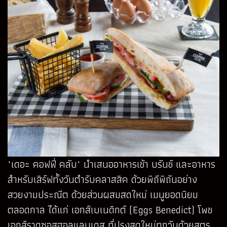
"เดอะ คอฟฟี่ คลับ" นำเสนออาหารเช้า บรันช์ และอาหาร
สำหรับเสิร์ฟทั้งวันตำรับคลาสสิค ด้วยพิถีพิถันอย่าง
สวยงามประณีต ด้วยส่วนผสมสดใหม่ เมนูยอดนิยม
ตลอดกาล ได้แก่ เอกส์เบเนดิกต์ (Eggs Benedict) โพช
เอกส์ราดซอสฮอลแลนเดส ที่ปรุงสดใหม่ทุกวันด้วยสูตร