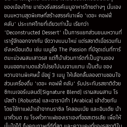
ของเมืองไทย มาช่วงรังสรรค์เมนูอาหารไทยต่างๆ นั่นเอง
ขนมหวานสุดพิเศษที่สร้างสรรค์มาเพื่อ "เดอะ คอฟฟี่
คลับ" ประเทศไทยที่เดียวเท่านั้น เรียกว่า
"Deconstructed Dessert" เป็นการแยกส่วนขนมหวานที่
เรารู้จักออกจากกัน จัดวางแบบใหม่ แต่รสชาติเมื่อรวมกัน
ยังเหมือนเดิม เช่น เมนูชื่อ The Passion ที่มีจุดเด่นที่ทาร์
ตมะม่วงผสมเสาวรส แต่ก็นำส่วนทาร์ตที่เป็นฐานของ
ขนมออกมาบดแล้วโปรยไปบนจานแทน เป็นต้น ของ
หวานจานพิเศษนี้ มีอยู่ 3 เมนู ให้เลือกลิ้มลองตามชอบใจ
ส่วนเครื่องดื่ม "เดอะ คอฟฟี่ คลับ" รับประกันรสชาติด้วย
ซิกเนเจอร์เบลนด์(Signature Blend) เราผสมผสาน โร
บัสต้า (Robusta) และอาราบิก้า (Arabica) เข้าด้วยกัน
โดยใช้กาแฟนำเข้าจากบราซิล โคลอมเบีย และอินเดีย นำ
มาคั่วบด ณ โรงคั่วกาแฟของเราเองที่ออสเตรเลีย เพื่อให้
มั่นใจได้ ถึงคุณภาพที่ดีที่สุด และความคงที่ของรสชาติใน