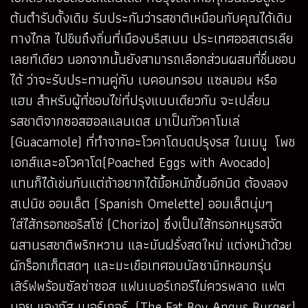
ต้นตำรับดั้งเดิม รับประกันว่ารสชาติเหมือนกับคุณได้เดิน
ทางไกล ไปชิมถึงถิ่นที่เมืองบริสเบน ประเทศออสเตรเลีย
เลยทีเดียว นอกจากนั้นยังสามารถเลือกส่วนผสมที่ชื่นชอบ
ได้ ว่าจะรับประทานคู่กับ เบคอนกรอบ แซลมอน หรือ
แฮม สำหรับผู้ที่ชอบไข่ที่ปรุงแบบเดียวกัน จะเปลี่ยน
รสชาติจากซอสฮอลแลนเดส มาเป็นกัวคาโมเล่
(Guacamole) ที่ทำจากอะโวคาโดบดปรุงรส ในเมนู โพช
เอกส์และอโวคาโด(Poached Eggs with Avocado)
แทนก็ได้เช่นกันแต่ถ้าอยากได้มื้อหนักขึ้นอีกนิด ต้องลอง
สเปนิช ออมเล็ต (Spanish Omelette) ออมเล็ตนุ่มๆ
ใส่ไส้กรอกชอริสโซ่ (Chorizo) ซึ่งเป็นไส้กรอกหมูรสจัด
ผสานรสชาติพริกหวาน และมันฝรั่งสดใหม่ แต่งหน้าด้วย
ผักร็อกเก็ตสดๆ และมะเขือเทศอบบัลซามิกหอมกรุ่น
เสิร์ฟพร้อมซัลซ่าซอส แฟนเบอร์เกอร์ไม่ควรพลาด แฟต
บอย แองกัส เบอร์เกอร์ (The Fat Boy Angus Burger)