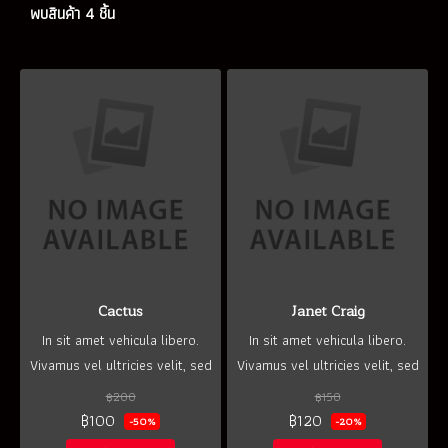
พบสินค้า 4 ชิ้น
Cactus
Janet Craig
In sit amet vehicula libero.
In sit amet vehicula libero.
Vivamus vel ultricies velit, sed
Vivamus vel ultricies velit, sed
fringilla elit.
fringilla elit.
฿200
฿150
฿100
฿120
-50%
-20%