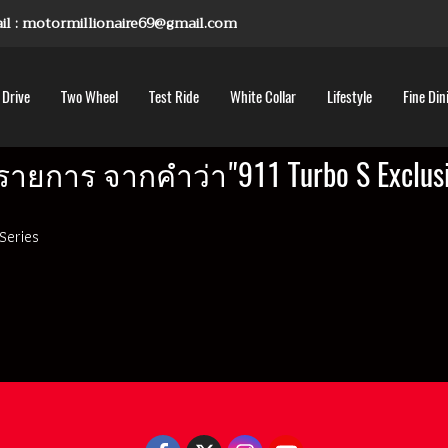
mail : motormillionaire69@gmail.com
 Drive
Two Wheel
Test Ride
White Collar
Lifestyle
Fine Din
รายการ จากคำว่า"911 Turbo S Exclusiv
 Series