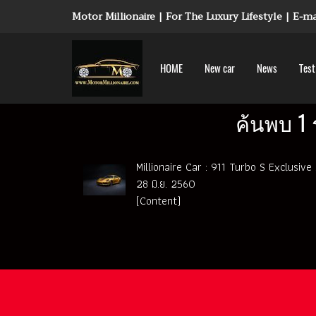
Motor Millionaire | For The Luxury Lifestyle | E-
HOME
New car
News
Test
ค้นพบ 1 
Millionaire Car : 911 Turbo S Exclusive
28 มิ.ย. 2560
(Content)