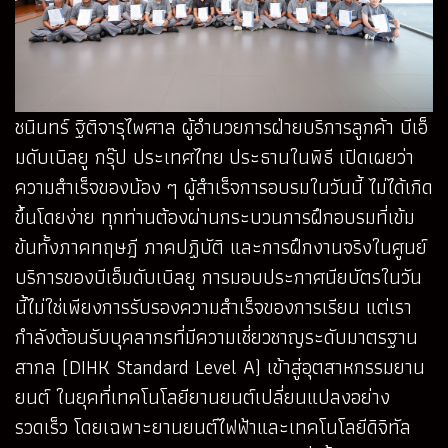
ชนินทร์ ฐิติจารุไพศาล ผู้อำนวยการฝ่ายบริการลูกค้า บีเอ็
มดับเบิลยู กรุ๊ป ประเทศไทย ประธานในพิธี เปิดเผยว่า
ความสำเร็จของน้อง ๆ ผู้สำเร็จการอบรมในวันนี้ ไม่ได้เกิด
ขึ้นโดยง่าย ทุกท่านต้องผ่านกระบวนการฝึกอบรมที่เข้ม
ข้นทั้งภาคทฤษฎี ภาคปฏิบัติ และการฝึกงานจริงในศูนย์
บริการของบีเอ็มดับเบิลยู การมอบประกาศนียบัตรในวัน
นี้ไม่ใช่เพียงการรับรองความสำเร็จของการเรียน แต่เรา
กำลังต้อนรับบุคลากรที่มีความเชี่ยวชาญระดับมาตรฐาน
สากล (DIHK Standard Level A) เข้าสู่อุตสาหกรรมยาน
ยนต์ ในยุคที่เทคโนโลยียานยนต์เปลี่ยนแปลงอย่าง
รวดเร็ว โดยเฉพาะยานยนต์ไฟฟ้าและเทคโนโลยีดิจิทัล