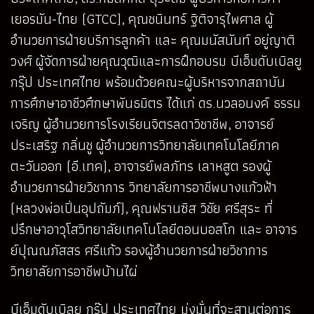
เยอรมัน-ไทย (GTCC), คุณชนินทร์ ฐิติจารุไพศาล ผู้
อำนวยการฝ่ายบริการลูกค้า และ คุณมนัสนันท์ อยู่ญาติ
วงศ์ ผู้จัดการฝ่ายคุณวุฒิและการฝึกอบรม บีเอ็มดับเบิลยู
กรุ๊ป ประเทศไทย พร้อมด้วยคณะผู้บริหารจากสถาบัน
การศึกษาอาชีวศึกษาพันธมิตร ได้แก่ ดร.นวลอนงค์ ธรรม
เจริญ ผู้อำนวยการโรงเรียนจิตรลดาวิชาชีพ, อาจารย์
ประเสริฐ กลิ่นชู ผู้อำนวยการวิทยาลัยเทคโนโลยีภาค
ตะวันออก (อี.เทค), อาจารย์พลภัทร เลาหสูต รองผู้
อำนวยการฝ่ายวิชาการ วิทยาลัยการอาชีพบางแก้วฟ้า
(หลวงพ่อเปิ่นอุปถัมภ์), คุณฟรานซิส วิชัย ศรีสุระ ที่
ปรึกษาอาวุโสวิทยาลัยเทคโนโลยีดอนบอสโก และ อาจาร
ย์ปุณณภัสสร ศรีแก้ว รองผู้อำนวยการฝ่ายวิชาการ
วิทยาลัยการอาชีพบ้านไผ่
บีเอ็มดับเบิลยู กรุ๊ป ประเทศไทย มุ่งมั่นที่จะสานต่อการ