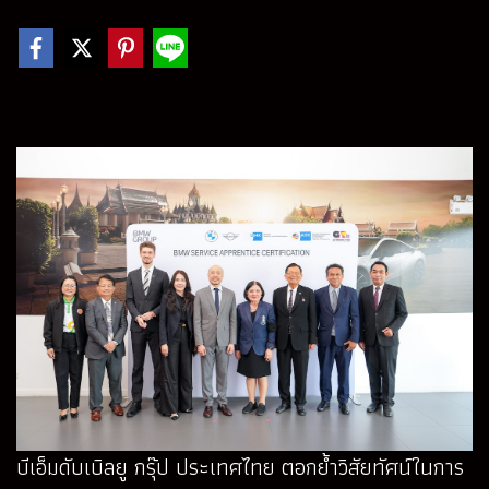
บีเอ็มดับเบิลยู กรุ๊ป ประเทศไทย ตอกย้ำวิสัยทัศน์ในการ