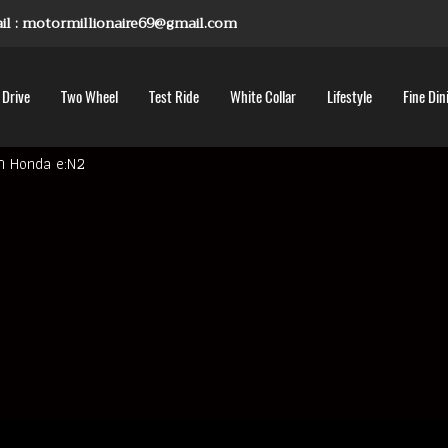
mail : motormillionaire69@gmail.com
 Drive
Two Wheel
Test Ride
White Collar
Lifestyle
Fine Din
ลึก Honda e:N2