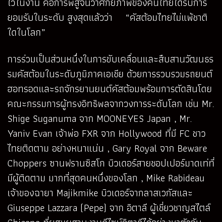
ไว้ในงาน คือการพิสูจน์ว่าศักยภาพของคนไทยได้รับการ
ยอมรับในระดับ สูงสุดแล้วว่า “คัสต้อมไทยไม่แพ้ชาติ
ใดในโลก”
การร่วมเป็นส่วนหนึ่งในการขับเคลื่อนและสืบสานวัฒนธร
รมคัสต้อมในระดับภูมิภาคเอเชีย ด้วยการรวบรวมรถยนต์
ฮอทรอดและรถจักรยานยนต์คัสต้อมพร้อมการตัดสินโดย
คณะกรรมการผู้ทรงอิทธิพลจากวงการระดับโลก เช่น Mr.
Shige Suganuma จาก MOONEYES Japan , Mr.
Yaniv Evan เจ้าพ่อ FXR จาก Hollywood ที่มี FC ชาว
ไทยติดตาม อย่างหนาแน่น , Gary Royal จาก Beware
Choppers ซานฟรานซิสโก บิวเดอร์สายชอปเปอร์มาดเท่ที่
มีผู้ติดตาม มากที่สุดคนหนึ่งของโลก , Mike Rabideau
เจ้าของฉายา Majikmike บิวเดอร์จากลาสเวกัสและ
Giuseppe Lazzara (Pepe) จาก อิตาลี ผู้เชี่ยวชาญสไตล์