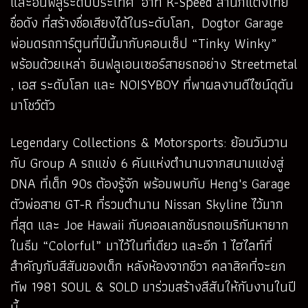
และอินฟลูระดับประเทศ อาทิ K-Speed สำนักแต่งไทย
ชื่อดัง ที่สร้างชื่อเสียงได้ในระดับโลก, Dogtor Garage
พ่อมดรถการ์ตูนที่ปีนี้มากับคอนเซ็ป “Tinky Winky”
พร้อมด้วยเหล่า อินฟลูเอนเซอร์สายรถอย่าง Streetmetal
, เอส ระดับโลก และ NOISYBOY ที่พาผลงานดีไซน์ดุดัน
มาโชว์ตัว
Legendary Collections & Motorsports: ย้อนวันวาน
กับ Group A รถแข่ง 6 คันแห่งตำนานจากสนามแข่งสู่
DNA ที่เด็ก 90s ต้องรู้จัก พร้อมพบกับ Heng's Garage
ตัวพ่อสาย GT-R ที่รวมตำนาน Nissan Skyline ไว้มาก
ที่สุด และ Joe Hawaii กับคอลเลกชันรถอเมริกันหายาก
ในธีม “Colorful” มาไว้ในที่เดียว และอีก 1 ไฮไลท์ที่
สำคัญกับสีสันของเด็ก หลังห้องจากชีวา คลาสิคที่จะยก
ทัพ 1981 SOUL & SOLD มาร่วมสร้างสีสันให้กับงานในปี
นี้