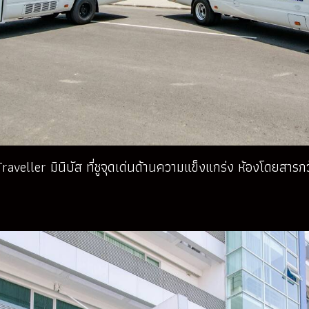
Traveller มินิบัส ที่ชูจุดเด่นด้านความแข็งแกร่ง ห้องโดย