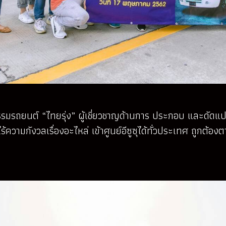
รมรถยนต์ “ไทยรุ่ง” ผู้เชี่ยวชาญด้านการ ประกอบ และดัดแปล
ง ไร้ความกังวลเรื่องอะไหล่ เข้าศูนย์อีซูซุได้ทั่วประเทศ ถ