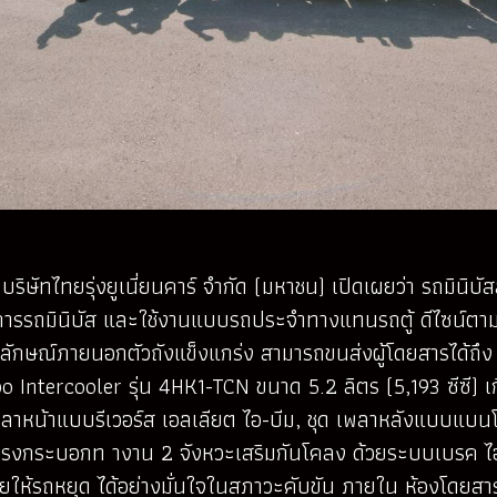
ิษัทไทยรุ่งยูเนี่ยนคาร์ จำกัด (มหาชน) เปิดเผยว่า รถมินิบ
ต้องการรถมินิบัส และใช้งานแบบรถประจำทางแทนรถตู้ ดีไซน
ษณ์ภายนอกตัวถังแข็งแกร่ง สามารถขนส่งผู้โดยสารได้ถึง 20
ntercooler รุ่น 4HK1-TCN ขนาด 5.2 ลิตร (5,193 ซีซี) เก
ดเพลาหน้าแบบรีเวอร์ส เอลเลียต ไอ-บีม, ชุด เพลาหลังแบบแบ
พทรงกระบอกท างาน 2 จังหวะเสริมกันโคลง ด้วยระบบเบรค 
ยให้รถหยุด ได้อย่างมั่นใจในสภาวะคับขัน ภายใน ห้องโดยส