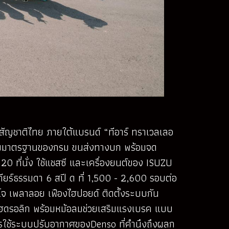
ัสสัญชาติไทย ภายใต้แบรนด์ “ทีอาร์ ทราเวลเลอ
์ตามมาตรฐานของกรม ขนส่งทางบก พร้อมจด
 ที่นั่ง ใช้แชสซี และเครื่องยนต์ของ ISUZU
ียร์ธรรมดา 6 สปี ด ที่ 1,500 - 2,600 รอบต่อ
นโจ เพลาลอย เฟืองไฮปอยด์ ติดตั้งระบบกัน
ไฮดรอลิก พร้อมหม้อลมช่วยเสริมแรงเบรค แบบ
ารใช้ระบบปรับอากาศของDenso ที่คำนึงถึงผลก