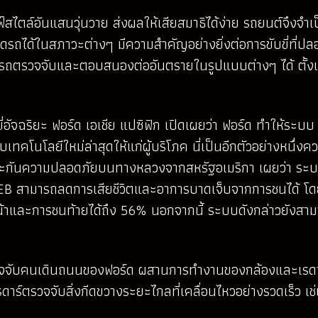
ลฟ์สไตล์อันแสนวุ่นวาย ส่งผลให้เสียสมาธิได้ง่าย รถยนต์จึงจำเ
หยุดรถได้ในสภาวะต่างๆ มีความสำคัญอย่างยิ่งต่อการขับขี่ที่ป
รถตรวจจับและตอบสนองต่ออันตรายในรูปแบบต่างๆ ได้ ตั้
ขี่อัจฉริยะ ฟอร์ด เอเชีย แปซิฟิก เปิดเผยว่า ฟอร์ด ทำให้ร
บเทคโนโลยีใหม่ล่าสุดให้แก่ผู้บริโภค นี่เป็นอีกตัวอย่างหนึ
ระกันความปลอดภัยบนทางหลวงจากสหรัฐอเมริกา เผยว่า ระบ
 AEB สามารถลดการเสียชีวิตและอาการบาดเจ็บจากการชนได้ โ
าและการชนท้ายได้ถึง 56% นอกจากนี้ ระบบดังกล่าวยังสามา
วจจับคนเดินถนนของฟอร์ด ผสานการทำงานของกล้องและเรดา
รดาร์ตรวจจับสิ่งกีดขวางระยะไกลที่เคลื่อนไหวอย่างรวดเร็ว