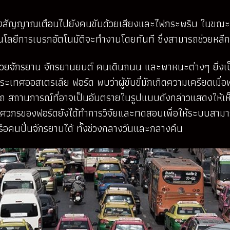
า จะส่งสัญญาณเตือนไปยังคนขับด้วยเสียงและไฟกระพริบ ในขณะ
โนโลยีการเบรกอัตโนมัติจะทำงานโดยทันที ซึ่งสามารถช่วยหล
ต็มไปด้วยจักรยาน จักรยานยนต์ คนเดินถนน และพาหนะต่างๆ 
ะเทศออสเตรเลีย ฟอร์ด พบว่าผู้ขับขี่มักเกิดความเครียดเมื่อ
บรถ สถานการณ์ที่อาจเป็นอันตรายในรูปแบบดังกล่าวแสดงให
ิศวกรของฟอร์ดยังได้ทำการวิจัยและทดสอบเพื่อให้ระบบสามารถ
ือคนปั่นจักรยานได้ ทั้งช่วงกลางวันและกลางคืน