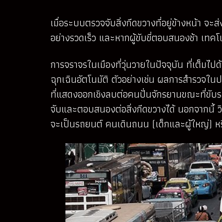
เมื่อระบบตรวจจับสิ่งกีดขวางที่อยู่ข้างหน้
อย่างรวดเร็ว และหากผู้ขับขี่ตอบสนองช้า เทค
การจราจรในเมืองที่วุ่นวายในปัจจุบัน ที่เ
ฉุกเฉินอัตโนมัติ ตัวอย่างเช่น ผลการสำรวจในปร
ที่แสดงออกเชิงลบต่อคนปั่นจักรยานขณะที่ขั
จับและตอบสนองต่อสิ่งกีดขวางได้ นอกจากนี้ ว
จะเป็นรถยนต์ คนเดินถนน (เด็กและผู้ใหญ่) หร