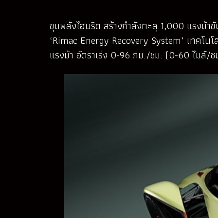
ขุมพลังไฮบริด สร้างกำลังทะลุ 1,000 แรงม้าข
‘Rimac Energy Recovery System’ เทคโนโลยีไฮบ
แรงม้า อัตราเร่ง 0-96 กม./ชม. (0-60 ไมล์/ช