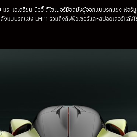
มร. เอเดรียน นิวอี้ ดีไซเนอร์มือฉมังผู้ออกแบบรถแข่ง ฟอร์
ีบหลังแบบรถแข่ง LMP1 รวมถึงดิฟฟิวเซอร์และสปอยเลอร์หลังไซ