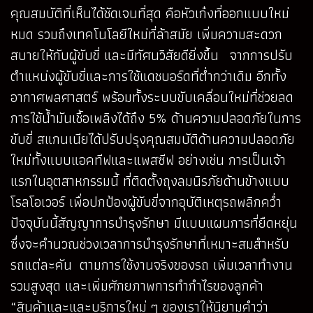
คุณสมบัติที่เห็นได้ชัดเจนที่สุด คือหัวเก๋งที่ออกแบบใหม่
หมด รวมถึงเทคโนโลยีใหม่ที่ล้าสมัย เพิ่มความสะดวก
สบายให้กับผู้ขับขี่ และมีทัศนวิสัยดียิ่งขึ้น จากการปรับ
ตำแหน่งผู้ขับขี่และการใช้แดชบอร์ดที่ต่ำกว่าเดิม อีกทั้ง
อากาศพลศาสตร์ พร้อมทั้งระบบขับเคลื่อนใหม่ที่ช่วยลด
การใช้น้ำมันเชื้อเพลิงได้ถึง 5% ด้านความปลอดภัยในการ
ขับขี่ สแกนเนียได้ปรับปรุงคุณสมบัติด้านความปลอดภัย
ใหม่ทั้งแบบแอคทีฟและแพสซีฟ อย่างเช่น การเป็นเจ้า
แรกในอุตสาหกรรมนี้ ที่ติดตั้งถุงลมนิรภัยด้านข้างแบบ
โรลโอเวอร์ เพื่อปกป้องผู้ขับขี่จากอุบัติเหตุรถพลิกคว่ำ
ปัจจุบันนี้สัญญาการบำรุงรักษา มีแบบแผนการที่ยืดหยุ่น
ซึ่งจะคำนวณช่วงเวลาการบำรุงรักษาที่เหมาะสมสำหรับ
รถแต่ละคัน ตามการใช้งานจริงของรถ เพิ่มเวลาทำงาน
รวมสูงสุด และเพิ่มศักยภาพการทำกำไรของลูกค้า
“สินค้าและและบริการใหม่ ๆ ของเราให้นิยามคำว่า