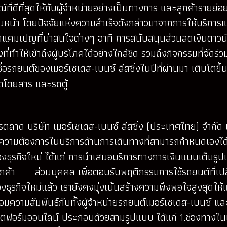
่ดีที่สุดให้กับผู้จำหน่ายอย่างเป็นทางการ และลูกค้ารายย่อย
ปีก่อนหน้า โดยปัจจัยแห่งความสำเร็จดังกล่าวมาจากการให้บ
ัดแคมเปญที่น่าสนใจต่างๆ อาทิ การสนับสนุนส่วนลดเงินดาว
ที่ทำให้เข้าถึงผู้บริโภคได้อย่างใกล้ชิด รวมถึงกิจกรรมที่จ
่อรถยนต์ของเมอร์เซเดส-เบนซ์ ลีสซิ่งในปีที่ผ่านมา เติบโตขึ
รถโดยสาร และรถตู้
าด บริษัท เมอร์เซเดส-เบนซ์ ลีสซิ่ง (ประเทศไทย) จำกัด เป
มีความต้องการในบริการด้านการเดินทางที่สามารถกำหนดเองได้มาก
องธุรกิจใหม่ ได้แก่ การนำเสนอบริการทางการเงินแบบเต็มร
กค้า ส่วนบุคคล เพื่อตอบรับพฤติกรรมการใช้รถยนต์ที่เปลี
ุรกิจใหม่แล้ว เรายังคงมุ่งเน้นสร้างความพึงพอใจสูงสุดให้
มความสัมพันธ์กับทั้งผู้จำหน่ายรถยนต์เมอร์เซเดส-เบนซ์ และล
ตฟอร์มออนไลน์ ประกอบด้วยสามรูปแบบ ได้แก่ 1.ช่องทางในแอ