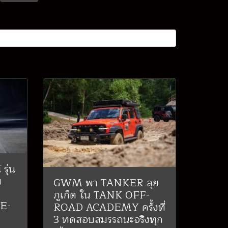
รุ่น
ษ
GWM พา TANKER ลุย
ภูเก็ต ใน TANK OFF-
 E-
ROAD ACADEMY ครั้งที่
3 ทดสอบสมรรถนะจริงทุก