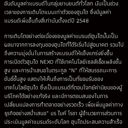
อันดับมูลค่าแบรนด์ในกลุ่มยานยนต์ทั่วโลก นับเป็นช่วง
เวลาของการเติบโตแบบเท่าตัวของฮุนได ซึ่งมีมูลค่า
แบรนด์เพิ่มขึ้นถึงสี่เท่านับตั้งแต่ปี 2548
การเติบโตอย่างต่อเนื่องของมูลค่าแบรนด์ฮุนไดนั้นเป็น
ผลมาจากการลงทุนของฮุนไดที่ได้ริเริ่มไปสู่อนาคต รวมไป
ถึงความมุ่งมั่นในการสร้างแบรนด์ให้แข็งแกร่งยิ่งขึ้น
การเปิดตัวฮุนได NEXO ที่ใช้เทคโนโลยีเซลส์เชื้อเพลิงขั้น
สูง และการนำเสนอในตระกูล “N” ที่ให้สมรรถนะการ
ขับขี่ขั้นสูง แสดงให้เห็นถึงการเป็นที่ยอมรับของ
เทคโนโลยีฮุนได ซึ่งเป็นแบรนด์ที่ตอบโจทย์ค่านิยมของผู้
บริโภคได้อย่างแท้จริง และมีการตอบสนองในการ
เปลี่ยนแปลงการทำตลาดอย่างรวดเร็ว เพื่อเพิ่มมูลค่าทาง
ธุรกิจอย่างสม่ำเสมอ” มร.ไมค์ โรชา ผู้อำนวยการส่วนการ
ประเมินมูลค่าแบรนด์ระดับโลก ฮุนไดประสบความสำเร็จ