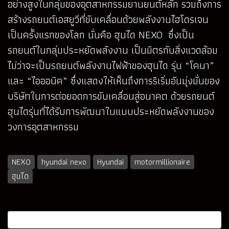
อย่างสูงในกลุ่มของอุตสาหกรรมยานยนต์หลัก รวมถึงการ
สร้างรถยนต์เอสยูวีที่ขับเคลื่อนด้วยพลังงานไฮโดรเจน
เป็นครั้งแรกของโลก นั่นคือ ฮุนได NEXO ซึ่งเป็น
รถยนต์ในกลุ่มประหยัดพลังงาน เป็นมิตรกับสิ่งแวดล้อม
ไม่ว่าจะเป็นรถยนต์พลังงานไฟฟ้าของฮุนได รุ่น “โคนา”
และ “ไอออนิค” ซึ่งแสดงให้เห็นถึงการริเริ่มอันมุ่งมั่นของ
บริษัทในการต่อยอดการขับเคลื่อนสู่อนาคต ด้วยรถยนต์
ฮุนไดรุ่นที่ได้รับการพัฒนาในแบบประหยัดพลังงานของ
วงการอุตสาหกรรม
NEXO
hyundai nexo
Hyundai
motormillionaire
ฮุนได