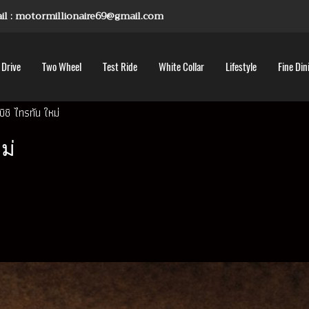
mail : motormillionaire69@gmail.com
 Drive
Two Wheel
Test Ride
White Collar
Lifestyle
Fine Din
บิชิ ไทรทัน ใหม่
ม่