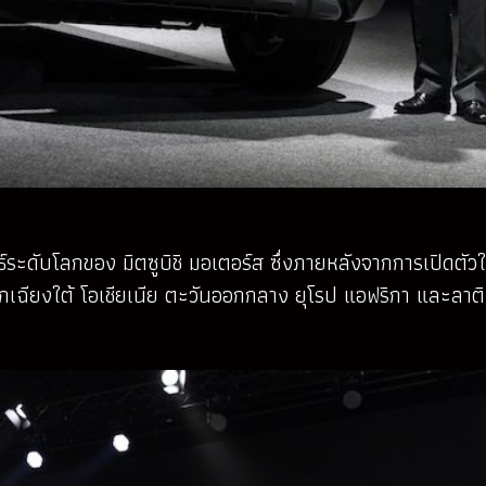
ทธ์ระดับโลกของ มิตซูบิชิ มอเตอร์ส ซึ่งภายหลังจากการเปิดตั
นออกเฉียงใต้ โอเชียเนีย ตะวันออกกลาง ยุโรป แอฟริกา และลา