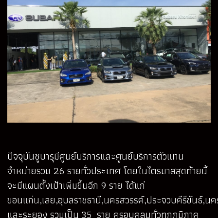
ปัจจุบันซูบารุมีศูนย์บริการและศูนย์บริการตัวแทน
จำหน่ายรวม 26 รายทั่วประเทศ โดยในไตรมาสสุดท้ายนี้
จะมีแผนตั้งเป้าเพิ่มขึ้นอีก 9 ราย ได้แก่
ขอนแก่น,เลย,อุบลราชธานี,นครสวรรค์,ประจวบคีรีขันธ์,นครศ
และระยอง รวมเป็น 35 ราย ครอบคลุมทั่วทุกภูมิภาค