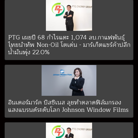
PTG เผยปี 68 กำไรแตะ 1,074 ลบ.กาแฟพันธุ์
ไทยนำทัพ Non-Oil โตเด่น - มาร์เก็ตแชร์ค้าปลีก
น้ำมันพุ่ง 22.0%
อินเตอร์มาร์ค บิสซิเนส ลุยทำตลาดฟิล์มกรอง
แสงแบรนด์ระดับโลก Johnson Window Films