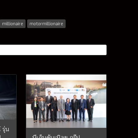
millionaire
motormillionaire
รุ่น
ษ
บีเอ็มดับเบิลยู กรุ๊ป