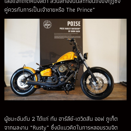
เสื้อแจ๊กเก็ตหนังสีดำ ส่วนสีทองนั้นสะท้อนถึงมงกุฏซึ่ง
คู่ควรกับการเป็นเจ้าชายหรือ The Prince”
ผู้ชนะอันดับ 2 ได้แก่ ทีม ฮาร์ลีย์-เดวิดสัน ออฟ ภูเก็ต
จากผลงาน “Rusty” ซึ่งมีแนวคิดในการหลอมรวมจิต