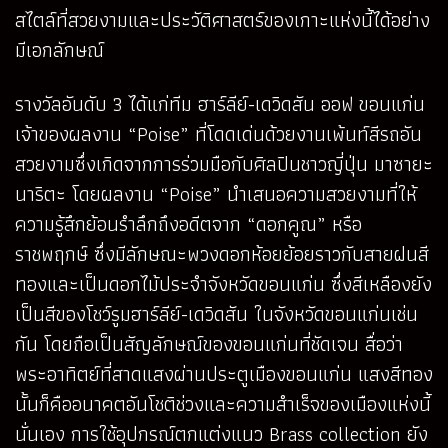
สไตล์ที่สวยงามและประวัติศาสตร์ของเกาะแห่งนี้ได้อย่าง
มีเอกลักษณ์
รางวัลอันดับ 3 ได้แก่ทีม ฮาร์ลีย์-เดวิดสัน ออฟ ขอนแก่น
เจ้าของผลงาน “Poise” ที่โดดเด่นด้วยงานเพ้นท์สีรถอัน
สวยงามซึ่งเกิดจากการร่วมมือกับศิลปินชาวญี่ปุ่น มาซายะ
นาริตะ โดยผลงาน “Poise” นำเสนอความสวยงามที่ให้
ความรู้สึกย้อนรำลึกถึงอดีตจาก “ดอกคูณ” หรือ
ราชพฤกษ์ ซึ่งมีลักษณะพวงดอกห้อยย้อยราวกับสายฝนสี
ทองและเป็นดอกไม้ประจำจังหวัดขอนแก่น ซึ่งสีเหลืองยัง
เป็นสีของโชว์รูมฮาร์ลีย์-เดวิดสัน ในจังหวัดขอนแก่นเช่น
กัน โดยถือเป็นสัญลักษณ์ของขอนแก่นที่ชัดเจน สื่อว่า
พระอาทิตย์ที่สาดแสงผ่านประตูเมืองขอนแก่น แสงสีทอง
นั้นก็คืออนาคตอันโชติช่วงและความสำเร็จของเมืองแห่งนี้
นั่นเอง การใช้อุปกรณ์ตกแต่งแนว Brass collection ยัง