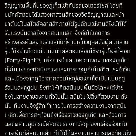
วิญญาณพื้นถิ่นของภูเก็ตเข้ากับรถมอเตอร์ไซค์ โดยที
มนักคัสตอมได้แสวงหาส่วนลึกของจิตวิญญาณและนำ
มาตีแผ่ในสไตล์คลาสสิกภายใต้รูปลักษณ์งานดีไซน์ที่ได้
รับแรงบันดาลใจจากสนิมเหล็ก จึงก่อให้เกิดการ
สร้างสรรค์ผลงานร่วมสมัยที่คาบเกี่ยวยุคสมัยผู้คนหลาย
รุ่นได้อย่างโดดเด่น ทีมนักคัสตอมเลือกใช้รถรุ่นโฟร์ตี้-เอท
(Forty-Eight™) เพื่อการนำเสนอความงดงามของภูเก็ต
ทั้งในแง่ของทัศนียภาพและการผจญภัยในชีวิตประจำวัน
และเนื่องจากภูมิอากาศส่วนใหญ่ของภูเก็ตเป็นแบบฤดู
ร้อนและฤดูฝน ซึ่งทำให้เกิดสนิมบนพื้นผิวโลหะได้ง่าย
ซึ่งในสายตาของคนทั่วไปนั้น สนิมไม่ใช่สิ่งที่สวยงาม ดัง
นั้น ทีมงานจึงรู้สึกท้าทายในการสร้างความงามจากสนิม
เหล็กเพื่อการสะท้อนถึงเรื่องราวของภูเก็ต และด้วยการ
ผสมผสานอุปกรณ์คัสตอมรถจากวัสดุทองเหลืองร่วมกับ
การเพ้นท์สีสนิมเหล็ก ทำให้ได้ผลงานที่สามารถสะท้อนถึง