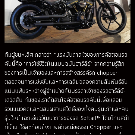
ทีมผู้ชนะเลิศ กล่าวว่า “แรงบันดาลใจของการคัสตอมรถ
คันนี้คือ ‘การใช้ชีวิตในแบบฉบับฮาร์ลีย์’ จากความรู้สึก
ของการเป็นเจ้าของและการสร้างสรรค์รถ chopper
ตลอดจนการแข่งขันและการเฉลิมฉลองความสัมพันธ์อัน
แน่นแฟ้นระหว่างผู้จำหน่ายกับบรรดาเจ้าของรถฮาร์ลีย์-
เดวิดสัน ทีมของเราตัดสินใจคัสตอมรถคันนี้เพื่อหลอม
รวมแนวคิดและผสมผสานสไตล์ของทั้งคนรุ่นเก่าและคน
รุ่นใหม่ เฉกเช่นวิวัฒนาการของรถ Softail™ โดยโทนสีดำ
ที่นำมาใช้สะท้อนถึงภาพลักษณ์ของรถ Chopper และ