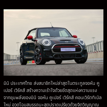
มินิ ประเทศไทย ส่งสมาชิกใหม่ล่าสุดในตระกูลจอห์น คู
เปอร์ เวิร์คส์ สร้างความเร้าใจด้วยขีดสุดแห่งความแรง
จากขุมพลังของมินิ จอห์น คูเปอร์ เวิร์คส์ คอนเวิร์ตทิเบิล
ใหม่ อวดโฉมสมรรถนะสุดปราดเปรียวด้วยจิตวิญญาณ