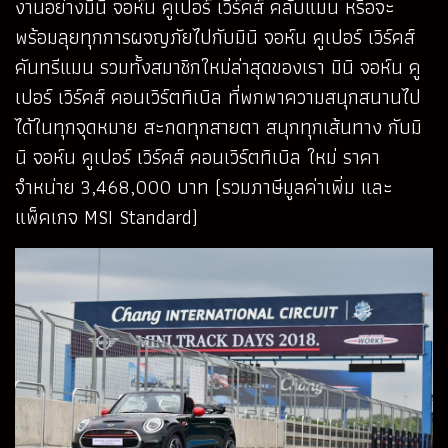
งานอย่างมินิ จอห์น คูเปอร์ เวิร์คส์ คลับแมน หรือจะ
พร้อมลุยทุกการผจญภัยไปกับมินิ จอห์น คูเปอร์ เวิร์คส์
คันทรีแมน รวมทั้งสมาชิกใหม่ล่าสุดของเรา มินิ จอห์น คู
เปอร์ เวิร์คส์ คอนเวิร์ตทิเบิล ที่พกพาความสนุกสนานไป
ได้ในทุกจุดหมาย สะกดทุกสายตา สนุกทุกเส้นทาง กับมิ
นิ จอห์น คูเปอร์ เวิร์คส์ คอนเวิร์ตทิเบิล ใหม่ ราคา
จำหน่าย 3,468,000 บาท (รวมภาษีมูลค่าเพิ่ม และ
แพ็คเกจ MSI Standard)