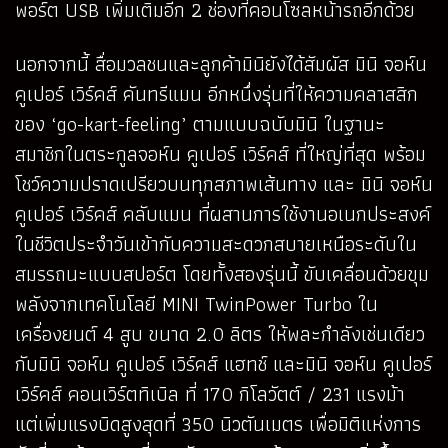
พอร์ต USB เพิ่มเติมอีก 2 ช่องที่คอนโซลหน้ารถอีกด้วย
นอกจากนี้ สื่อมวลชนและลูกค้ามินิยังได้สัมผัส มินิ จอห์น
คูเปอร์ เวิร์คส์ คันทรีแมน อีกหนึ่งรุ่นที่ให้ความคลาสสิก
ของ ‘go-kart-feeling’ ตามแบบฉบับมินิ ในฐานะ
สมาชิกในตระกูลจอห์น คูเปอร์ เวิร์คส์ ที่ใหญ่ที่สุด พร้อม
โชว์ความปราดเปรียวบนทุกสภาพเส้นทาง และ มินิ จอห์น
คูเปอร์ เวิร์คส์ คลับแมน ที่ผสานการใช้งานอเนกประสงค์
ในชีวิตประจำวันเข้ากับความสะดวกสบายเหนือระดับใน
สมรรถนะแบบสปอร์ต โดยทั้งสองรุ่นนี้ ขับเคลื่อนด้วยขุม
พลังจากเทคโนโลยี MINI TwinPower Turbo ใน
เครื่องยนต์ 4 สูบ ขนาด 2.0 ลิตร ให้พละกำลังเช่นเดียว
กับมินิ จอห์น คูเปอร์ เวิร์คส์ แฮทช์ และมินิ จอห์น คูเปอร์
เวิร์คส์ คอนเวิร์ตทิเบิล ที่ 170 กิโลวัตต์ / 231 แรงม้า
แต่เพิ่มแรงบิดสูงสุดที่ 350 นิวตันเมตร เพื่อมิติแห่งการ