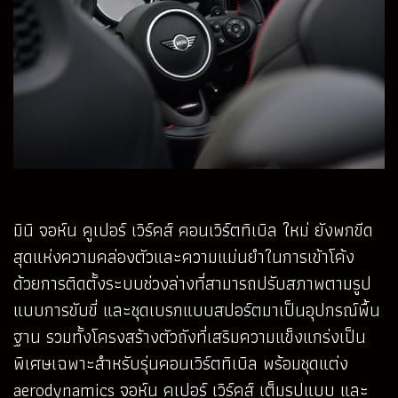
มินิ จอห์น คูเปอร์ เวิร์คส์ คอนเวิร์ตทิเบิล ใหม่ ยังพกขีด
สุดแห่งความคล่องตัวและความแม่นยำในการเข้าโค้ง
ด้วยการติดตั้งระบบช่วงล่างที่สามารถปรับสภาพตามรูป
แบบการขับขี่ และชุดเบรกแบบสปอร์ตมาเป็นอุปกรณ์พื้น
ฐาน รวมทั้งโครงสร้างตัวถังที่เสริมความแข็งแกร่งเป็น
พิเศษเฉพาะสำหรับรุ่นคอนเวิร์ตทิเบิล พร้อมชุดแต่ง
aerodynamics จอห์น คูเปอร์ เวิร์คส์ เต็มรูปแบบ และ