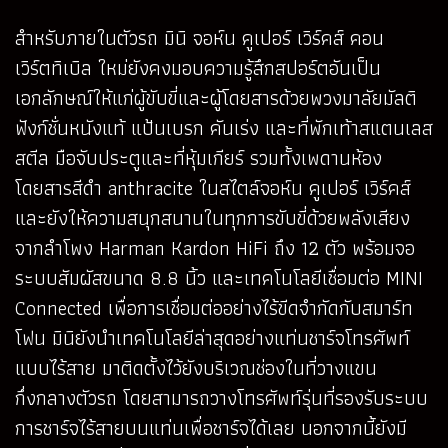
สำหรับภายในตัวรถ มินิ จอห์น คูเปอร์ เวิร์คส์ คอน
เวิร์ตทิเบิล ใหม่ยังคงมอบความรู้สึกสปอร์ตอันเป็น
เอกลักษณ์ให้แก่ผู้ขับขี่และผู้โดยสารด้วยพวงมาลัยมัลติ
ฟังก์ชั่นหนังแท้ แป้นเบรก คันเร่ง และที่พักเท้าสแตนเลส
สตีล มือจับประตูและที่หุ้มเกียร์ รวมทั้งเพดานห้อง
โดยสารสีดำ anthracite ในสไตล์จอห์น คูเปอร์ เวิร์คส์
และยังให้ความสนุกสนานในทุกการขับขี่ด้วยพลังเสียง
จากลำโพง Harman Kardon HiFi ถึง 12 ตัว พร้อมจอ
ระบบสัมผัสขนาด 8.8 นิ้ว และเทคโนโลยีเชื่อมต่อ MINI
Connected เพื่อการเชื่อมต่ออย่างไร้ขีดจำกัดกับสมาร์ท
โฟน มินิยังนำเทคโนโลยีล่าสุดอย่างแท่นชาร์จโทรศัพท์
แบบไร้สาย มาติดตั้งไว้ยังบริเวณช่องในที่วางแขน
กึ่งกลางตัวรถ โดยสามารถวางโทรศัพท์รุ่นที่รองรับระบบ
การชาร์จไร้สายบนแท่นเพื่อชาร์จได้เลย นอกจากนี้ยังมี