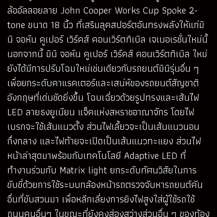
ล้ออัลลอยลาย John Cooper Works Cup Spoke 2-
tone ขนาด 18 นิ้ว ที่เสริมลุคสปอร์ตอันทรงพลังให้แก่มิ
นิ จอห์น คูเปอร์ เวิร์คส์ คอนเวิร์ตทิเบิล เจเนอเรชั่นใหม่นี้
นอกจากนี้ มินิ จอห์น คูเปอร์ เวิร์คส์ คอนเวิร์ตทิเบิล ใหม่
ยังได้มีการปรับโฉมใหม่เช่นเดียวกับรถยนต์มินิรุ่นอื่น ๆ
เพื่อยกระดับคาแรคเตอร์และเสน่ห์ของรถยนต์สัญชาติ
อังกฤษที่เด่นชัดยิ่งขึ้น โฉบเฉี่ยวด้วยรูปทรงและเส้นไฟ
LED ลายธงยูเนียน แจ็คแห่งสหราชอาณาจักร โดยไฟ
เบรกจะใช้เส้นแนวตั้ง ส่วนไฟเลี้ยวจะเป็นเส้นแนวนอน
กึ่งกลาง และไฟท้ายจะเปิดเป็นเส้นแนวทะแยง ส่วนไฟ
หน้าล่าสุดมาพร้อมกับเทคโนโลยี Adaptive LED ที่
ทำงานร่วมกับ Matrix light ยกระดับทัศนวิสัยในการ
ขับขี่ด้วยการใช้ระบบกล้องหน้ารถตรวจจับหารถยนต์คัน
อื่นที่ขับสวนมา เพื่อหลีกเลี่ยงการยิงไฟสูงใส่ผู้ใช้รถใช้
ถนนคนอื่นๆ ในขณะที่ยังคงส่องสว่างส่วนอื่น ๆ ของท้อง