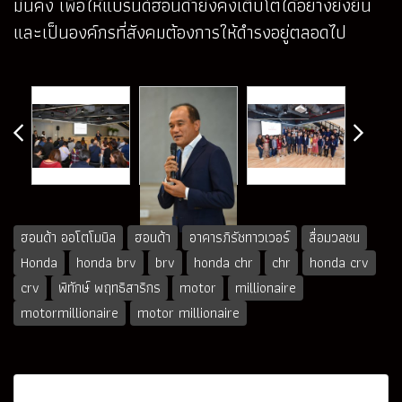
มั่นคง เพื่อให้แบรนด์ฮอนด้ายังคงเติบโตได้อย่างยั่งยืน
และเป็นองค์กรที่สังคมต้องการให้ดำรงอยู่ตลอดไป
ฮอนด้า ออโตโมบิล
ฮอนด้า
อาคารภิรัชทาวเวอร์
สื่อมวลชน
Honda
honda brv
brv
honda chr
chr
honda crv
crv
พิทักษ์ พฤทธิสาริกร
motor
millionaire
motormillionaire
motor millionaire