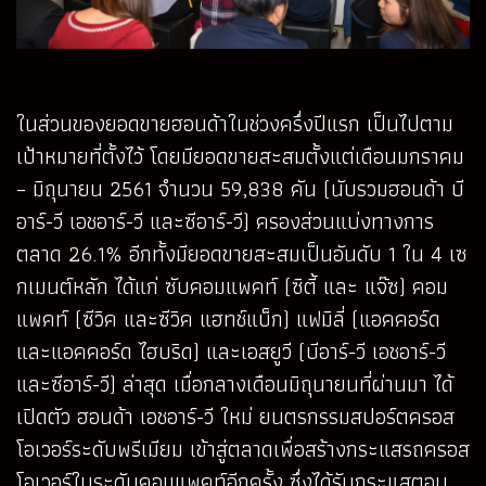
ในส่วนของยอดขายฮอนด้าในช่วงครึ่งปีแรก เป็นไปตาม
เป้าหมายที่ตั้งไว้ โดยมียอดขายสะสมตั้งแต่เดือนมกราคม
– มิถุนายน 2561 จำนวน 59,838 คัน (นับรวมฮอนด้า บี
อาร์-วี เอชอาร์-วี และซีอาร์-วี) ครองส่วนแบ่งทางการ
ตลาด 26.1% อีกทั้งมียอดขายสะสมเป็นอันดับ 1 ใน 4 เซ
กเมนต์หลัก ได้แก่ ซับคอมแพคท์ (ซิตี้ และ แจ๊ซ) คอม
แพคท์ (ซีวิค และซีวิค แฮทช์แบ็ก) แฟมิลี่ (แอคคอร์ด
และแอคคอร์ด ไฮบริด) และเอสยูวี (บีอาร์-วี เอชอาร์-วี
และซีอาร์-วี) ล่าสุด เมื่อกลางเดือนมิถุนายนที่ผ่านมา ได้
เปิดตัว ฮอนด้า เอชอาร์-วี ใหม่ ยนตรกรรมสปอร์ตครอส
โอเวอร์ระดับพรีเมียม เข้าสู่ตลาดเพื่อสร้างกระแสรถครอส
โอเวอร์ในระดับคอมแพคท์อีกครั้ง ซึ่งได้รับกระแสตอบ