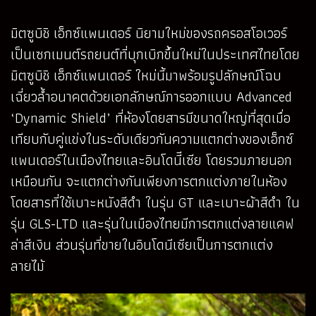
มิตซูบิชิ เอ็กซ์แพนเดอร์ นิยามใหม่ของรถครอสโอเวอร์
เป็นเซกเมนต์รถยนต์ที่บุกเบิกขึ้นใหม่ในประเทศไทยโดย
มิตซูบิชิ เอ็กซ์แพนเดอร์ ใหม่นี้มาพร้อมรูปลักษณ์โฉบ
เฉี่ยวล้ำอนาคตด้วยเอกลักษณ์การออกแบบ Advanced
‘Dynamic Shield’ ที่ห้องโดยสารมีขนาดใหญ่ที่สุดเมื่อ
เทียบกับคู่แข่งในระดับเดียวกันความแตกต่างของเอ็กซ์
แพนเดอร์ในเมืองไทยและอินโดนีีเซีย โดยรวมภายนอก
เหมือนกัน จะแตกต่างกันเพียงการตกแต่งภายในห้อง
โดยสารที่ใช้เบาะหนังสีดำ ในรุ่น GT และเบาะผ้าสีดำ ใน
รุ่น GLS-LTD และรุ่นในเมืองไทยมีการตกแต่งลายแคฟ
ล่าสีเงิน ส่วนรุ่นที่ขายในอินโดนีเซียเป็นการตกแต่ง
ลายไม้