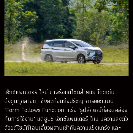
เอ็กซ์แพนเดอร์ ใหม่ มาพร้อมดีไซน์ล้ำสมัย โดดเด่น
ดึงดูดทุกสายตา ซึ่งสะท้อนถึงปรัชญาการออกแบบ
‘Form Follows Function’ หรือ ‘รูปลักษณ์ที่สอดคล้อง
กับการใช้งาน’ มิตซูบิชิ เอ็กซ์แพนเดอร์ ใหม่ มีความลงตัว
ด้วยดีไซน์ที่โฉบเฉี่ยวผสานเข้ากับความแข็งแกร่ง และ