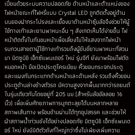
เปี่ยมด้วยระบบความปลอดภัย ด้านหน้าและตำแหน่งของ
ไฟหน้าขณะที่ไฟหรี่แบบ Crystal LED ถูกติดตั้งอยู่ด้าน
บนของฝากระโปรงและเยื้องมาด้านหน้าซุ้มล้อจึงช่วยให้ผู้
ใช้ทางเท้าและยานพาหนะอื่น ๆ สังเกตเห็นได้ง่ายขึ้น ไฟ
หน้าติดตั้งในกันชนหน้าเพื่อเลี่ยงไม่ให้แสงจากไฟหน้า
รบกวนสายตาผู้ใช้ทางเท้ารวมถึงผู้ขับขี่ยานพาหนะที่สวน
มา มิตซูบิชิ เอ็กซ์แพนเดอร์ ใหม่ รุ่นจีที ยังมาพร้อมไฟตัด
หมอกหน้า มือเปิดประตูโครเมียม คิ้วขอบกระจกประตู
และแผงกันกระแทกด้านหน้าและด้านหลัง รวมถึงคิ้วขอบ
ประตูด้านล่างข้างตัวรถ มีความสูงจากพื้นมากกว่ารถยนต์
ในรุ่นเดียวกันโดยอยู่ที่ 205 มม.(สำหรับล้ออัลลอย 16
นิ้ว) เพื่อเพิ่มศักยภาพการบุกตะลุยได้บนหลากหลาย
สภาพเส้นทาง พร้อมข้ามผ่านได้ทุกอุปสรรค และช่วยให้
ฝ่าสภาพน้ำท่วมขังได้อย่างปลอดภัย มิตซูบิชิ เอ็กซ์แพนเด
อร์ ใหม่ ยังมีมิติตัวถังที่ใหญ่กว่าซึ่งไม่เพียงเพิ่มความ