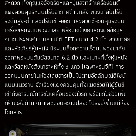
สะดวก ทั้งกุญแจอัจฉริยะและปุ่มสตาร์ทเครื่องยนต์
แผงควบคุมระบบปรับอากาศด้านหลัง พวงมาลัยปรับ
ระดับสูง-ต่ำและปรับเข้า-ออก และสวิตช์ควบคุมระบบ
เครื่องเสียงบนพวงมาลัย พร้อมหน้าจอแสดงผลข้อมูล
อเนกประสงค์แบบสามมิติ TFT ขนาด 4.2 นิ้ว พวงมาลัย
และหัวเกียร์หุ้มหนัง มีระบบล็อกความเร็วบนพวงมาลัย
จอภาพระบบสัมผัสขนาด 6.2 นิ้ว และเบาะที่นั่งหุ้มหนัง
และวัสดุหนังสังเคราะห์ทั้ง 3 แถว (เฉพาะรุ่นจีที) การ
ออกแบบภายในห้องโดยสารเป็นไปตามอัตลักษณ์ดีไซน์
แบบแนวราบ จัดเรียงแผงควบคุมทั้งหมดช่วยให้ผู้ขับขี่
เข้าถึงอารมณ์การขับเคลื่อนของตัวรถ พร้อมกับช่วยเพิ่ม
ทัศนวิสัยด้านหน้าและมอบความปลอดโปร่งยิ่งขึ้นแก่ห้อง
โดยสาร