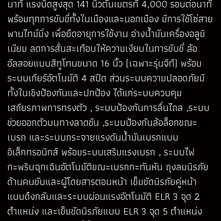
นาที แรงบิดสูงสุด 141 นิวตันเมตรที่ 4,000 รอบต่อนาที
พร้อมทุกการขับขี่ทั้งในเมืองและนอกเมือง มีการใช้โซ่สาย
พานไทม์มิ่ง เพื่อยืดอายุการใช้งาน อ่างน้ำมันเครื่องอลูมิ
เนียม ลดการสั่นสะเทือนให้ความเงียบในการขับขี่ ล้อ
อัลลอยแบบสีทูโทนขนาด 16 นิ้ว (เฉพาะรุ่นจีที) พร้อม
ระบบเกียร์อัตโนมัติ 4 สปีด ส่วนระบบความปลอดภัยมี
ทั้งในเชิงป้องกันและปกป้อง ได้แก่ระบบควบคุม
เสถียรภาพการทรงตัว , ระบบป้องกันการลื่นไถล ,ระบบ
ช่วยออกตัวบนทางลาดชัน ,ระบบป้องกันล้อล็อกขณะ
เบรก และระบบกระจายแรงดันน้ำมันเบรกแบบ
อิเล็กทรอนิกส์ พร้อมระบบเสริมแรงเบรก , ระบบไฟ
กะพริบฉุกเฉินอัตโนมัติขณะเบรกกะทันหัน ถุงลมนิรภัย
ด้านคนขับและผู้โดยสารตอนหน้า เข็มขัดนิรภัยคู่หน้า
แบบดึงกลับและระบบผ่อนแรงอัตโนมัติ ELR 3 จุด 2
ตำแหน่ง และเข็มขัดนิรภัยแบบ ELR 3 จุด 5 ตำแหน่ง