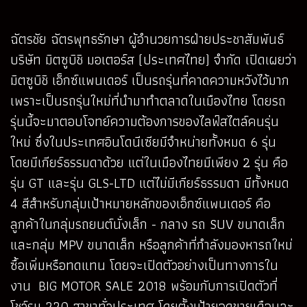
ฉัตรชัย ฉัตรพุทธรักษา ผู้อำนวยการฝ่ายประชาสัมพันธ์
บริษัท มิตซูบิชิ มอเตอร์ส (ประเทศไทย) จำกัด เปิดเผยว่า
มิตซูบิชิ เอ็กซ์แพนเดอร์ เป็นรถรุ่นที่คาดความหวังไว้มาก
เพราะเป็นรถรุ่นใหม่ที่นำมาทำตลาดในเมืองไทย โดยรถ
รุ่นนี้จะมาตอบโจทย์ความต้องการของไลฟ์สไตล์คนรุ่น
ใหม่ ซึ่งในประเทศอินโดนีเซียมีจำหน่ายทั้งหมด 6 รุ่น
โดยมีเกียร์ธรรมดาด้วย แต่ในเมืองไทยมีเพียง 2 รุ่น คือ
รุ่น GT และรุ่น GLS-LTD แต่ไม่มีเกียร์ธรรมดา มีทั้งหมด
4 สีสำหรับกลุ่มเป้าหมายหลักของเอ็กซ์แพนเดอร์ คือ
ลูกค้าในกลุ่มรถยนต์นั่งเล็ก - กลาง รถ SUV ขนาดเล็ก
และกลุ่ม MPV ขนาดเล็ก หรือลูกค้าที่กำลังมองหารถใหม่
ซื้อเพิ่มหรือทดแทน โดยจะเปิดตัวอย่างเป็นทางการใน
งาน BIG MOTOR SALE 2018 พร้อมกับการเปิดตัวที่
โชว์รูม 220 สาขาทั่วประเทศ โดยตั้งเป้ายอดขายเดือนละ