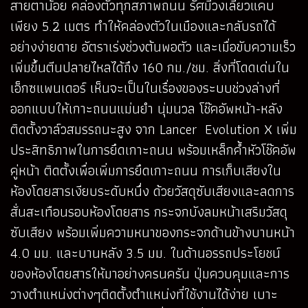
สายตาน้อย คล่องตัวทุกสภาพถนน รัศมีวงเลี้ยวแคบ
เพียง 5.2 เมตร ทำให้คล่องตัวในเมืองและกลับรถได้
อย่างง่ายดาย อัตราเร่งช่วงต้นพอตัว และเมื่อขับความเร็ว
เพิ่มขึ้นตีนปลายไหลได้ถึง 160 กม./ชม. สิ่งที่โดดเด่นใน
เอ็กซแพนเดอร์ เห็นจะเป็นในเรื่องของระบบช่วงล่างที่
ออกแบบให้เกาะถนนแม่นยำ นุ่มนวล โช๊คอัพหน้า-หลัง
ติดตั้งวาล์วสมรรถนะสูง จาก Lancer Evolution X เพิ่ม
ประสิทธิภาพในการยึดเกาะถนน พร้อมเหล็กค้ำหัวโช๊คอัพ
คู่หน้า ติดตั้งเพื่อเพิ่มการยึดเกาะถนน การเก็บเสียงใน
ห้องโดยสารเงียบระดับหนึ่ง ด้วยวัสดุซับเสียงและลดการ
สั่นสะเทือนรอบห้องโดยสาร กระจกบังลมหน้าเสริมวัสดุ
ซับเสียง พร้อมเพิ่มความหนาของกระจกด้านข้างบานหน้า
4.0 มม. และบานหลัง 3.5 มม. ในด้านอรรถประโยชน์
ของห้องโดยสารให้มาอย่างครนครัน ปุ่มควบคุมและการ
วางตำแหน่งต่างๆติดตั้งตำแหน่งที่ใช้งานได้ง่าย เบาะ