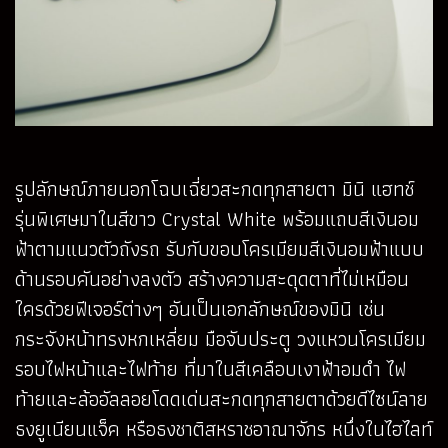
รูปลักษณ์ภายนอกโฉบเฉี่ยวสะกดทุกสายตา มินิ แฮทช์
รุ่นพิเศษมาในสีขาว Crystal White พร้อมแถบสีเงินอม
ฟ้าตามแนวตัวถังรถ รับกับขอบโครเมียมสีเงินอมฟ้าแบบ
ด้านรอบคันอย่างลงตัว สร้างความสะดุดตาที่ไม่เหมือน
ใครด้วยฟีเจอร์ต่างๆ อันเป็นเอกลักษณ์ของมินิ เช่น
กระจังหน้าทรงหกเหลี่ยม มือจับประตู วงแหวนโครเมียม
รอบไฟหน้าและไฟท้าย ที่มาในสีเคลือบเงาฟ้าอมดำ ไฟ
ท้ายและล้ออัลลอยโดดเด่นสะกดทุกสายตาด้วยดีไซน์ลาย
ธงยูเนียนแจ็ค หรือธงชาติสหราชอาณาจักร หนึ่งในไฮไลท์