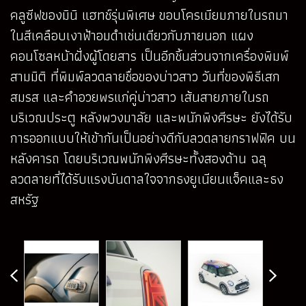
คลูซีฟของมินิ แฮทช์รุ่นพิเศษ ขอบโครเมียมภายในรถมา
ในสีเคลือบเงาฟ้าอมดำเช่นเดียวกับภายนอก แผง
คอนโซลหน้าฝั่งผู้โดยสาร เป็นอีกชิ้นส่วนจากเครื่องพิมพ์
สามมิติ ที่พิมพ์ลวดลายชื่อของบ่าวสาว วันที่ของพิธีเสก
สมรส และคำอวยพรแก่คู่บ่าวสาว เส้นสายภายในรถ
บริเวณประตู หลังพวงมาลัย และพนักพิงศีรษะ ยังได้รับ
การออกแบบให้เข้ากันเป็นอย่างดีกับลวดลายกราฟฟิค บน
หลังคารถ โดยบริเวณพนักพิงศีรษะทั้งสองด้าน ฉลุ
ลวดลายที่ได้รับแรงบันดาลใจจากธงยูเนียนแจ็คและธง
สหรัฐ