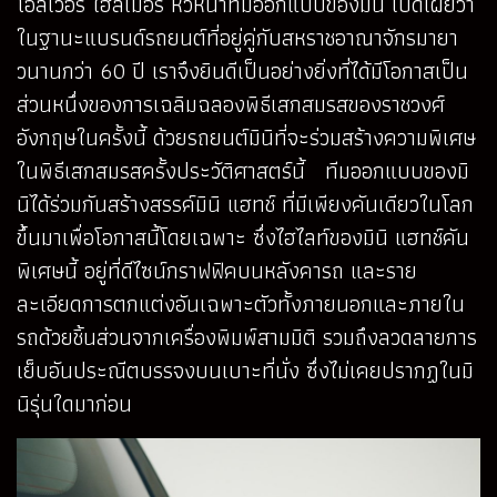
โอลิเวอร์ ไฮล์เมอร์ หัวหน้าทีมออกแบบของมินิ เปิดเผยว่า
ในฐานะแบรนด์รถยนต์ที่อยู่คู่กับสหราชอาณาจักรมายา
วนานกว่า 60 ปี เราจึงยินดีเป็นอย่างยิ่งที่ได้มีโอกาสเป็น
ส่วนหนึ่งของการเฉลิมฉลองพิธีเสกสมรสของราชวงศ์
อังกฤษในครั้งนี้ ด้วยรถยนต์มินิที่จะร่วมสร้างความพิเศษ
ในพิธีเสกสมรสครั้งประวัติศาสตร์นี้ ทีมออกแบบของมิ
นิได้ร่วมกันสร้างสรรค์มินิ แฮทช์ ที่มีเพียงคันเดียวในโลก
ขึ้นมาเพื่อโอกาสนี้โดยเฉพาะ ซึ่งไฮไลท์ของมินิ แฮทช์คัน
พิเศษนี้ อยู่ที่ดีไซน์กราฟฟิคบนหลังคารถ และราย
ละเอียดการตกแต่งอันเฉพาะตัวทั้งภายนอกและภายใน
รถด้วยชิ้นส่วนจากเครื่องพิมพ์สามมิติ รวมถึงลวดลายการ
เย็บอันประณีตบรรจงบนเบาะที่นั่ง ซึ่งไม่เคยปรากฏในมิ
นิรุ่นใดมาก่อน