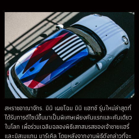
สหราชอาณาจักร. มินิ เผยโฉม มินิ แฮทช์ รุ่นใหม่ล่าสุดที่
ได้รับการดีไซน์ขึ้นมาเป็นพิเศษเพียงคันแรกและคันเดียว
ในโลก เพื่อร่วมเฉลิมฉลองพิธีเสกสมรสของเจ้าชายแฮรี่
และมิสเมแกน มาร์เคิล โดยหลังจากงานพิธีดังกล่าวที่จะ