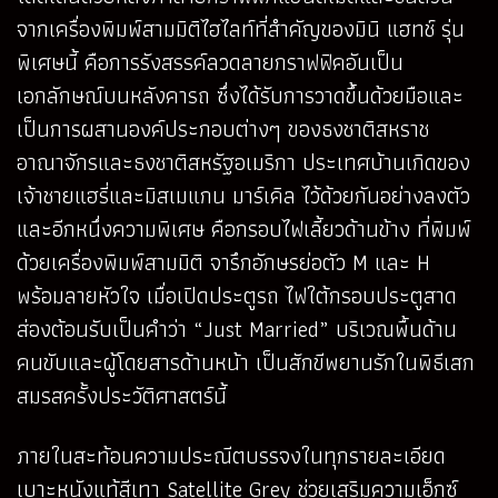
จากเครื่องพิมพ์สามมิติไฮไลท์ที่สำคัญของมินิ แฮทช์ รุ่น
พิเศษนี้ คือการรังสรรค์ลวดลายกราฟฟิคอันเป็น
เอกลักษณ์บนหลังคารถ ซึ่งได้รับการวาดขึ้นด้วยมือและ
เป็นการผสานองค์ประกอบต่างๆ ของธงชาติสหราช
อาณาจักรและธงชาติสหรัฐอเมริกา ประเทศบ้านเกิดของ
เจ้าชายแฮรี่และมิสเมแกน มาร์เคิล ไว้ด้วยกันอย่างลงตัว
และอีกหนึ่งความพิเศษ คือกรอบไฟเลี้ยวด้านข้าง ที่พิมพ์
ด้วยเครื่องพิมพ์สามมิติ จารึกอักษรย่อตัว M และ H
พร้อมลายหัวใจ เมื่อเปิดประตูรถ ไฟใต้กรอบประตูสาด
ส่องต้อนรับเป็นคำว่า “Just Married” บริเวณพื้นด้าน
คนขับและผู้โดยสารด้านหน้า เป็นสักขีพยานรักในพิธีเสก
สมรสครั้งประวัติศาสตร์นี้
ภายในสะท้อนความประณีตบรรจงในทุกรายละเอียด
เบาะหนังแท้สีเทา Satellite Grey ช่วยเสริมความเอ็กซ์