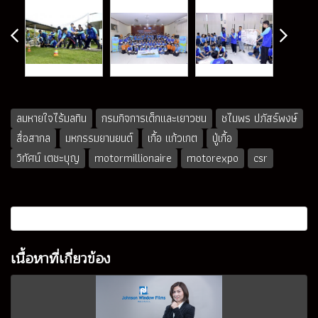
ลมหายใจไร้มลทิน
กรมกิจการเด็กและเยาวชน
ชไมพร ปภัสร์พงษ์
สื่อสากล
มหกรรมยานยนต์
เกื้อ แก้วเกต
ปู่เกื้อ
วิทัศน์ เตชะบุญ
motormillionaire
motorexpo
csr
เนื้อหาที่เกี่ยวข้อง