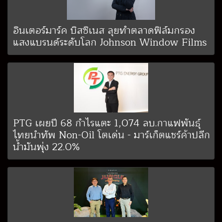
อินเตอร์มาร์ค บิสซิเนส ลุยทำตลาดฟิล์มกรอง
แสงแบรนด์ระดับโลก Johnson Window Films
PTG เผยปี 68 กำไรแตะ 1,074 ลบ.กาแฟพันธุ์
ไทยนำทัพ Non-Oil โตเด่น - มาร์เก็ตแชร์ค้าปลีก
น้ำมันพุ่ง 22.0%