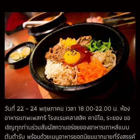
วันที่ 22 – 24 พฤษภาคม เวลา 18.00-22.00 น. ห้อง
อาหารแทพเพสทรี โรงแรมคลาสสิค คามิโอ, ระยอง ขอ
เชิญทุกท่านร่วมสัมผัสความอร่อยของอาหารเกาหลีแบบ
ต้นตำรับ พร้อมด้วยเมนูอาหารยอดนิยมมากมายที่รังสรรค์