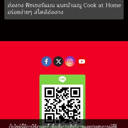
ฮ่องกง ฟิชเชอร์แมน แนะนำเมนู Cook at Home
อร่อยง่ายๆ สไตล์ฮ่องกง
เว็บไซต์นี้มีการใช้งานคุกกี้ เพื่อเพิ่มประสิทธิภาพและประสบการณ์ที่ดี