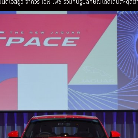
อสยูวี จากัวร์ เอฟ-เพซ ร่วมกับรูปลักษณ์โดดเด่นสะดุดตา