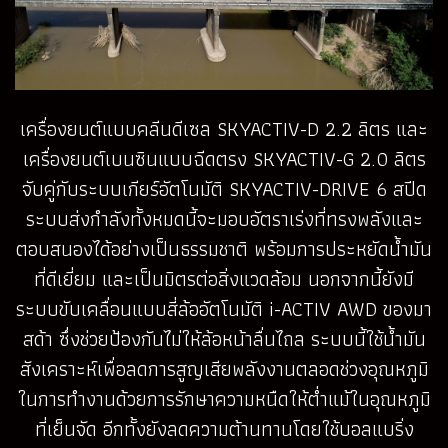
เครื่องยนต์แบบคลีนดีเซล SKYACTIV-D 2.2 ลิตร และ
เครื่องยนต์เบนซินแบบฉีดตรง SKYACTIV-G 2.0 ลิตร
จับคู่กับระบบเกียร์อัตโนมัติ SKYACTIV-DRIVE 6 สปีด
ระบบส่งกำลังทั้งหมดนี้จะมอบอัตราเร่งที่ทรงพลังและ
ตอบสนองได้อย่างเป็นธรรมชาติ พร้อมการประหยัดน้ำมัน
ที่ดีเยี่ยม และเป็นมิตรต่อสิ่งแวดล้อม นอกจากนี้ยังมี
ระบบขับเคลื่อนแบบสี่ล้ออัตโนมัติ i-ACTIV AWD ของมา
สด้า ซึ่งช่วยป้องกันไม่ให้ล้อหน้าลื่นไถล ระบบนี้ใช้น้ำมัน
สังเคราะห์เพื่อลดการสูญเสียพลังงานตลอดช่วงอุณหภูมิ
ในการทำงานด้วยการรักษาความหนืดให้ต่ำแม้ในอุณหภูมิ
ที่เย็นจัด อีกทั้งยังลดความต้านทานโดยใช้บอลแบริ่ง