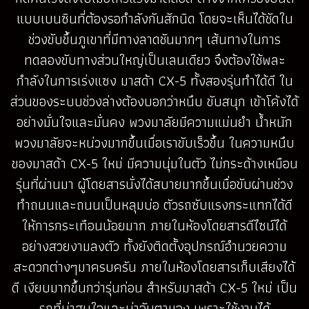
แบบเบนซินที่ต้องรอกำลังกันสักนิด โดยจะเห็นได้ชัดใน
ช่วงขับขึ้นภูเขาที่มีทางลาดชันมากๆ เส้นทางในการ
ทดลองขับทางส่วนใหญ่เป็นเลนเดียว จึงต้องใช้พละ
กำลังในการเร่งแซง มาสด้า CX-5 ทั้งสองรุ่นทำได้ดี ใน
ส่วนของระบบช่วงล่างต้องบอกว่าหนึบ ขับสนุก เข้าโค้งได้
อย่างมั่นใจและมั่นคง พวงมาลัยมีความแม่นยำ น้ำหนัก
พวงมาลัยจะหน่วงมากขึ้นเมื่อเราขับเร็วขึ้น ในความหนึบ
ของมาสด้า CX-5 ใหม่ มีความนุ่มในตัว ไม่กระด้างเหมือน
รุ่นที่ผ่านมา ผู้โดยสารนั่งได้สบายมากขึ้นเมื่อขับผ่านช่วง
ทำถนนและถนนเป็นหลุมบ่อ ตัวรถซับแรงกระแทกได้ดี
ให้การกระเทือนน้อยมาก ภายในห้องโดยสารดีไซน์ได้
อย่างสวยงามลงตัว ทั้งยังติดตั้งอุปกรณ์อำนวยความ
สะดวกต่างๆมาครบครัน ภายในห้องโดยสารเก็บเสียงได้
ดี เงียบมากขึ้นกว่ารุ่นก่อน สำหรับมาสด้า CX-5 ใหม่ เป็น
รถที่น่าสนใจและน่าจับตามอง เพราะใช้งานได้