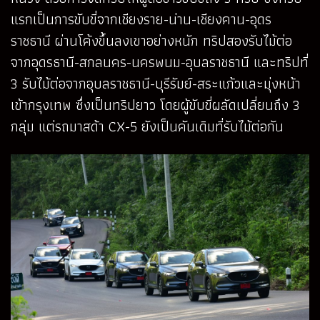
แรกเป็นการขับขี่จากเชียงราย-น่าน-เชียงคาน-อุดร
ราชธานี ผ่านโค้งขึ้นลงเขาอย่างหนัก ทริปสองรับไม้ต่อ
จากอุดรธานี-สกลนคร-นครพนม-อุบลราชธานี และทริปที่
3 รับไม้ต่อจากอุบลราชธานี-บุรีรัมย์-สระแก้วและมุ่งหน้า
เข้ากรุงเทพ ซึ่งเป็นทริปยาว โดยผู้ขับขี่ผลัดเปลี่ยนถึง 3
กลุ่ม แต่รถมาสด้า CX-5 ยังเป็นคันเดิมที่รับไม้ต่อกัน