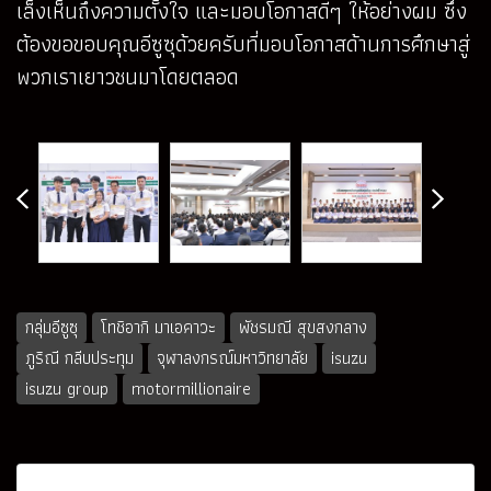
เล็งเห็นถึงความตั้งใจ และมอบโอกาสดีๆ ให้อย่างผม ซึ่ง
ต้องขอขอบคุณอีซูซุด้วยครับที่มอบโอกาสด้านการศึกษาสู่
พวกเราเยาวชนมาโดยตลอด
กลุ่มอีซูซุ
โทชิอากิ มาเอคาวะ
พัชรมณี สุขสงกลาง
ภูริณี กลีบประทุม
จุฬาลงกรณ์มหาวิทยาลัย
isuzu
isuzu group
motormillionaire