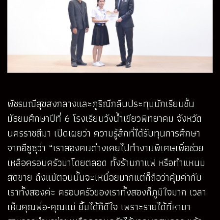
พัชรมณีสุขสงกลางและภูริณีกลีบประทุมนักเรียนชั้น
มัธยมศึกษาปีที่ 6 โรงเรียนวังน้ำเขียวพิทยาคม จังหวัด
นครราชสีมา เปิดเผยว่า ความรู้สึกที่ได้รับทุนการศึกษา
จากอีซูซุว่า “เราสองคนต่างเคยไปทำงานพิเศษเพื่อช่วย
เหลือครอบครัวมาโดยตลอด ทั้งร้านกาแฟ หรือทำแหนม
สดขาย ถึงแม้ตอนนั้นจะเหนื่อยมากแต่ก็ถือว่าคุ้มค่ากับ
เราทั้งสองค่ะ ครอบครัวของเราทั้งสองก็ภูมิใจมาก เวลา
เห็นคุณพ่อ-คุณแม่ ยิ้มได้ก็ดีใจ เพราะรายได้ที่หามา