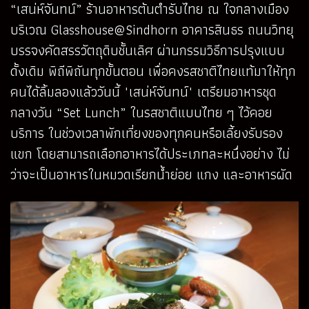
“เสน่ห์จันทน์” ร้านอาหารต้นตำรับไทย ณ ใจกลางเมือง
บริเวณ Glasshouse@Sindhorn อาคารสินธร ถนนวิทยุ
บรรจงคัดสรรวัตถุดิบชั้นเลิศ ผ่านกรรมวิธีการปรุงแบบ
ดั้งเดิม พิถีพิถันทุกขั้นตอน เพื่อคงรสชาติไทยแท้มาให้ทุก
คนได้ลิ้มลองแล้ววันนี้ "เสน่ห์จันทน์" เตรียมอาหารชุด
กลางวัน “Set Lunch” ในรสชาติแบบไทย ๆ ไว้คอย
บริการ ในช่วงเวลาพักเที่ยงของทุกคนหรือเลี้ยงรับรอง
แขก โดยสามารถเลือกอาหารได้ประเภทละหนึ่งอย่าง ไม่
ว่าจะเป็นอาหารในหมวดเรียกน้ำย่อย แกง และอาหารผัด