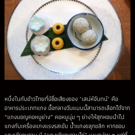
หนึ่งในกับข้าวไทยที่มีชื่อเสียงของ "เสน่ห์จันทน์" คือ
อาหารประเภทแกง มื้อกลางวันแบบนี้สามารถเลือกได้จาก
“แกงมอญคอหมูย่าง” คอหมูนุ่ม ๆ ย่างให้สุกหอมนำไป
แกงกับเครื่องแกงแรงรสเข้ม น้ำแกงขลุกขลิก หากชอบ