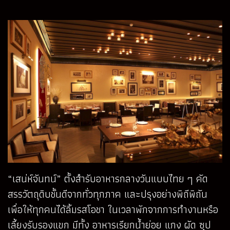
“เสน่ห์จันทน์” ตั้งสำรับอาหารกลางวันแบบไทย ๆ คัด
สรรวัตถุดิบชั้นดีจากทั่วทุกภาค และปรุงอย่างพิถีพิถัน
เพื่อให้ทุกคนได้ลิ้มรสโอชา ในเวลาพักจากการทำงานหรือ
เลี้ยงรับรองแขก มีทั้ง อาหารเรียกน้ำย่อย แกง ผัด ซุป