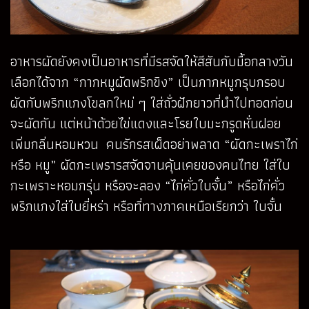
อาหารผัดยังคงเป็นอาหารที่มีรสจัดให้สีสันกับมื้อกลางวัน
เลือกได้จาก “กากหมูผัดพริกขิง” เป็นกากหมูกรุบกรอบ
ผัดกับพริกแกงโขลกใหม่ ๆ ใส่ถั่วฝักยาวที่นำไปทอดก่อน
จะผัดกัน แต่หน้าด้วยไข่แดงและโรยใบมะกรูดหั่นฝอย
เพิ่มกลิ่นหอมหวน คนรักรสเผ็ดอย่าพลาด “ผัดกะเพราไก่
หรือ หมู” ผัดกะเพรารสจัดจานคุ้นเคยของคนไทย ใส่ใบ
กะเพราะหอมกรุ่น หรือจะลอง “ไก่คั่วใบจั๋น” หรือไก่คั่ว
พริกแกงใส่ใบยี่หร่า หรือที่ทางภาคเหนือเรียกว่า ใบจั๋น