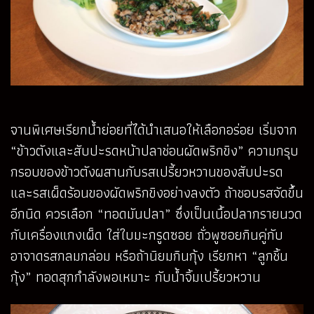
จานพิเศษเรียกน้ำย่อยที่ได้นำเสนอให้เลือกอร่อย เริ่มจาก
“ข้าวตังและสับปะรดหน้าปลาช่อนผัดพริกขิง” ความกรุบ
กรอบของข้าวตังผสานกับรสเปรี้ยวหวานของสับปะรด
และรสเผ็ดร้อนของผัดพริกขิงอย่างลงตัว ถ้าชอบรสจัดขึ้น
อีกนิด ควรเลือก “ทอดมันปลา” ซึ่งเป็นเนื้อปลากรายนวด
กับเครื่องแกงเผ็ด ใส่ใบมะกรูดซอย ถั่วพูซอยกินคู่กับ
อาจาดรสกลมกล่อม หรือถ้านิยมกินกุ้ง เรียกหา “ลูกชิ้น
กุ้ง” ทอดสุกกำลังพอเหมาะ กับน้ำจิ้มเปรี้ยวหวาน